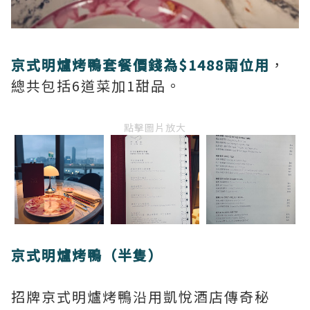
京式明爐烤鴨套餐價錢為$1488兩位用
，
總共包括6道菜加1甜品。
點擊圖片放大
京式明爐烤鴨（半隻）
招牌京式明爐烤鴨沿用凱悅酒店傳奇秘