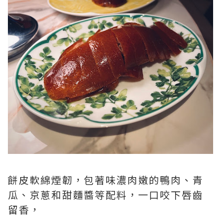
餅皮軟綿煙韌，包著味濃肉嫩的鴨肉、青
瓜、京蔥和甜麵醬等配料，一口咬下唇齒
留香，