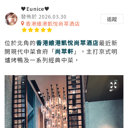
♥Eunice♥
發佈於 2026.03.30
追蹤
香港維港凱悅尚萃酒店
位於北角的
香港維港凱悅尚萃酒店
最近新
開現代中菜食府「
尚萃軒
」，主打京式明
爐烤鴨及一系列經典中菜，