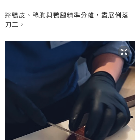
將鴨皮、鴨胸與鴨腿精準分離，盡展俐落
刀工，