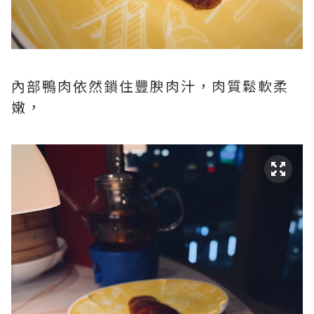
內部鴨肉依然鎖住豐腴肉汁，肉質鬆軟柔
嫩，