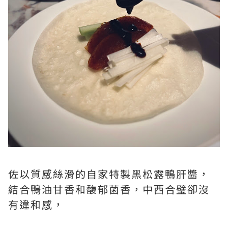
佐以質感絲滑的自家特製黑松露鴨肝醬，
結合鴨油甘香和馥郁菌香，中西合璧卻沒
有違和感，