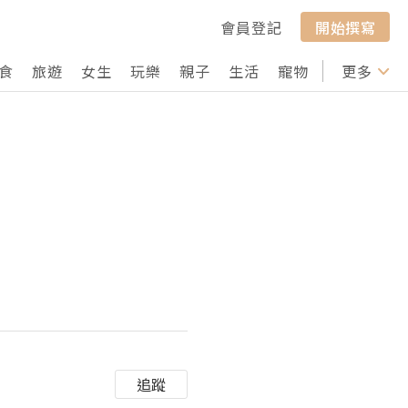
會員登記
開始撰寫
食
旅遊
女生
玩樂
親子
生活
寵物
行山
更多
打卡
追蹤