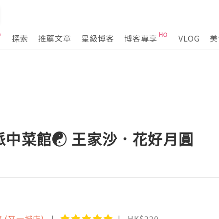
探索
推薦文章
星級博客
博客專享
VLOG
美
派中菜館☯ 王家沙．花好月圓
 (又一城店)
HK$220