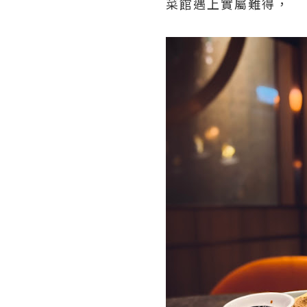
菜館遇上實屬難得，