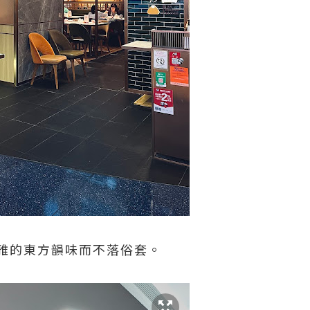
雅的東方韻味而不落俗套。