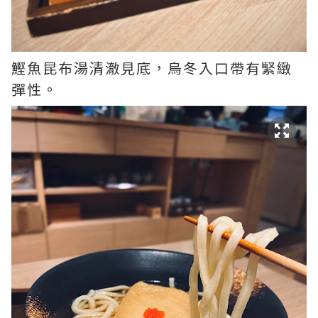
鰹魚昆布湯清澈見底，烏冬入口帶有緊緻
彈性。