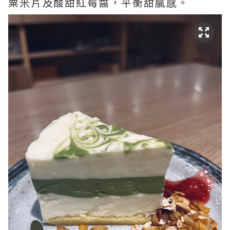
粟米片及酸甜紅莓醬，平衡甜膩感。