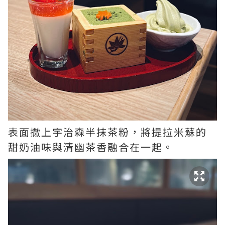
表面撒上宇治森半抹茶粉，將提拉米蘇的
甜奶油味與清幽茶香融合在一起。