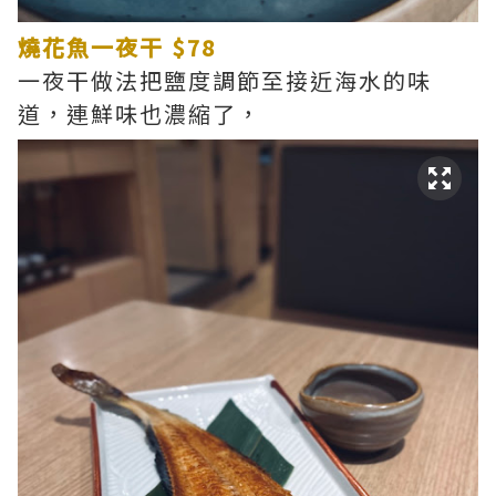
燒花魚一夜干 $78
一夜干做法把鹽度調節至接近海水的味
道，連鮮味也濃縮了，