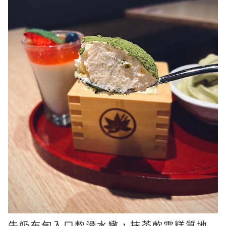
牛奶布甸入口軟滑水嫩，抹茶軟雪糕質地