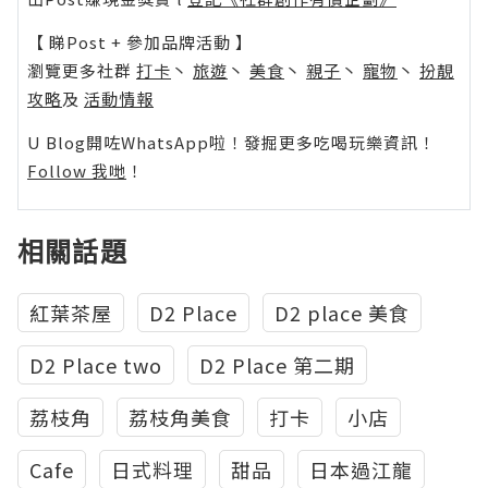
【 睇Post + 參加品牌活動 】
瀏覽更多社群
打卡
丶
旅遊
丶
美食
丶
親子
丶
寵物
丶
扮靚
攻略
及
活動情報
U Blog開咗WhatsApp啦！發掘更多吃喝玩樂資訊！
Follow 我哋
！
相關話題
紅葉茶屋
D2 Place
D2 place 美食
D2 Place two
D2 Place 第二期
荔枝角
荔枝角美食
打卡
小店
Cafe
日式料理
甜品
日本過江龍