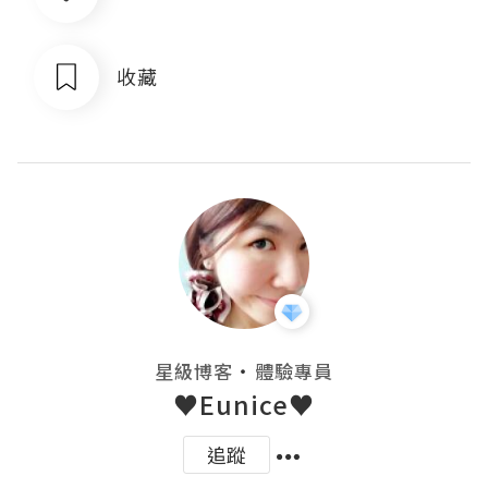
收藏
・
星級博客
體驗專員
♥Eunice♥
追蹤