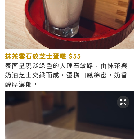
抹茶雲石紋芝士蛋糕 $55
表面呈現淡綠色的大理石紋路，由抹茶與
奶油芝士交織而成，蛋糕口感綿密，奶香
醇厚濃郁，