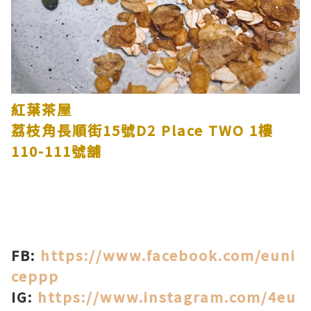
紅葉茶屋
荔枝角長順街15號D2 Place TWO 1樓
110-111號舖
FB:
https://www.facebook.com/euni
ceppp
IG:
https://www.instagram.com/4eu