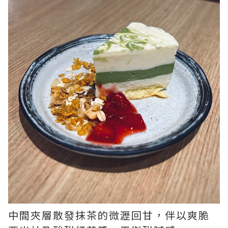
中間夾層散發抹茶的微瀝回甘，伴以爽脆