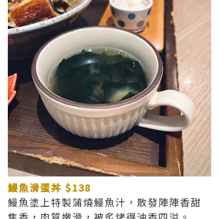
鰻魚滑蛋丼 $138
鰻魚塗上特製蒲燒鰻魚汁，散發陣陣香甜
焦香，肉質嫩滑，被炙烤得油香四溢。