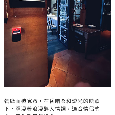
餐廳面積寬敞，在昏暗柔和燈光的映照
下，瀰漫著浪漫醉人情調，適合情侶約