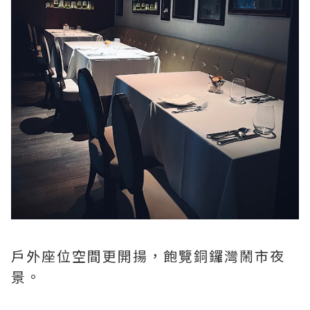
戶外座位空間更開揚，飽覽銅鑼灣鬧市夜
景。