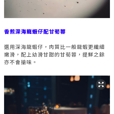
香煎深海龍蝦仔配甘荀蓉
選用深海龍蝦仔，肉質比一般龍蝦更纖細
嫩滑，配上幼滑甘甜的甘荀蓉，提鮮之餘
亦不會搶味。