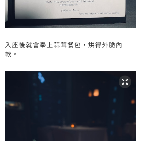
入座後就會奉上蒜茸餐包，烘得外脆內
軟。