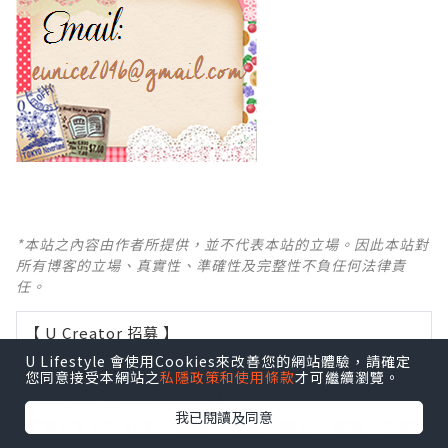
*本站之內容由作者所提供，並不代表本站的立場。因此本站對
所有博客的立場、真實性、準確性及完整性不負任何法律責
任。
【 U Creator 招募 】
出Post賺現金獎賞 l
登記《社群創作有價企劃》
U Lifestyle 會使用Cookies來改善您的網站體驗，請確定
您同意接受本網站之
私隱政策和使用條款
才可繼續瀏覽。
【 睇Post + 參加品牌活動 】
我已閱讀及同意
瀏覽更多社群
打卡
丶
旅遊
丶
美食
丶
親子
丶
寵物
丶
扮靚