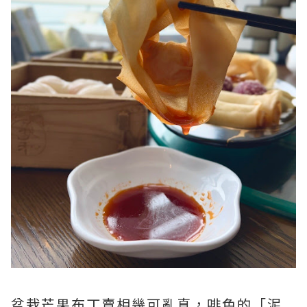
盆栽芒果布丁賣相幾可亂真，啡色的「泥