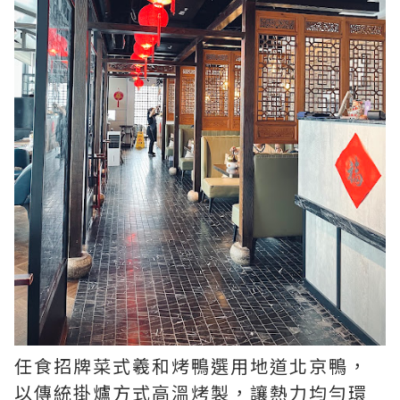
任食招牌菜式羲和烤鴨選用地道北京鴨，
以傳統掛爐方式高溫烤製，讓熱力均勻環