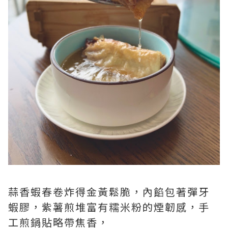
蒜香蝦春卷炸得金黃鬆脆，內餡包著彈牙
蝦膠，紫薯煎堆富有糯米粉的煙韌感，手
工煎鍋貼略帶焦香，