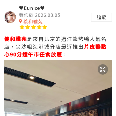
♥Eunice♥
發佈於 2026.03.05
追蹤
羲和雅苑
羲和雅苑
是來自北京的過江龍烤鴨人氣名
店，尖沙咀海港城分店最近推出
片皮鴨點
心90分鐘午市任食放題
，