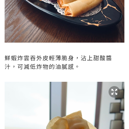
鮮蝦炸雲吞外皮輕薄脆身，沾上甜酸醬
汁，可減低炸物的油膩感。