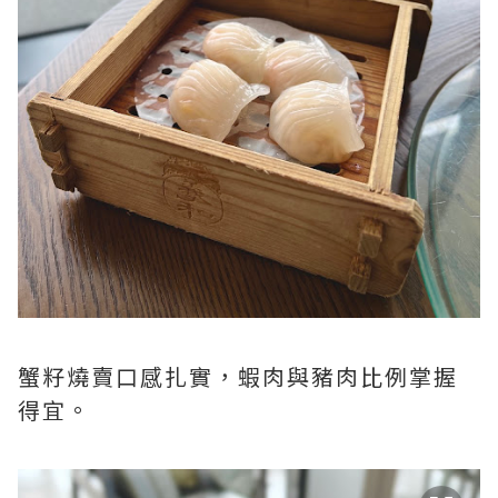
蟹籽燒賣口感扎實，蝦肉與豬肉比例掌握
得宜。