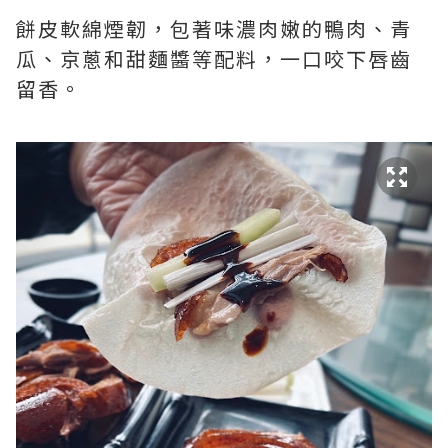
餅皮軟綿煙韌，包著味濃肉嫩的鴨肉、青
瓜、京蔥和甜麵醬等配料，一口咬下唇齒
留香。