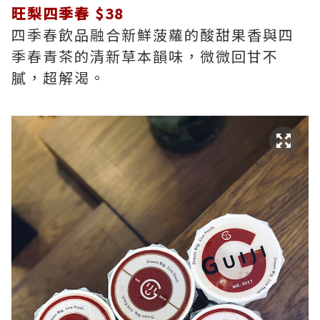
旺梨四季春 $38
四季春飲品融合新鮮菠蘿的酸甜果香與四
季春青茶的清新草本韻味，微微回甘不
膩，超解渴。