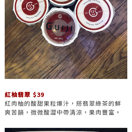
紅柚翡翠 $39
紅肉柚的酸甜果粒爆汁，搭翡翠綠茶的鮮
爽苦韻，微微酸澀中帶清涼，果肉豐富。