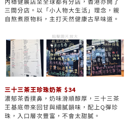
內穩健展店至全球都有分店，香港亦開了
三間分店。以「小人物大生活」理念，親
自熬煮原物料，主打天然健康古早味道。
點擊圖片放大
三十三茶王珍珠奶茶 $34
濃郁茶香撲鼻，奶味滑順醇厚，三十三茶
王基底帶來回甘與細膩韻味，配上Q彈珍
珠，入口層次豐富，不會太甜膩。