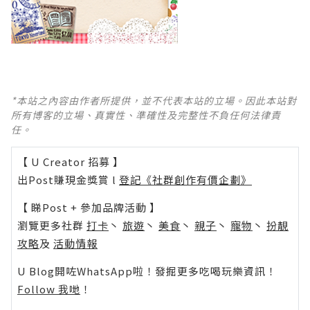
*本站之內容由作者所提供，並不代表本站的立場。因此本站對
所有博客的立場、真實性、準確性及完整性不負任何法律責
任。
【 U Creator 招募 】
出Post賺現金獎賞 l
登記《社群創作有價企劃》
【 睇Post + 參加品牌活動 】
瀏覽更多社群
打卡
丶
旅遊
丶
美食
丶
親子
丶
寵物
丶
扮靚
攻略
及
活動情報
U Blog開咗WhatsApp啦！發掘更多吃喝玩樂資訊！
Follow 我哋
！