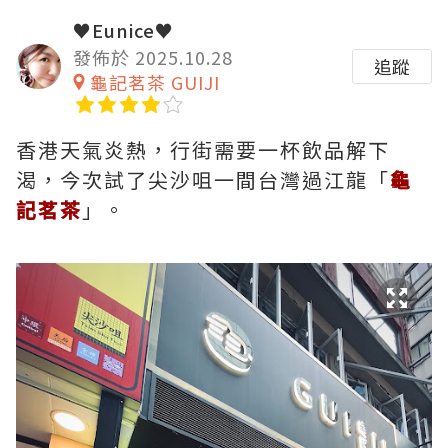
♥Eunice♥
發佈於 2025.10.28
追蹤
龜記茗茶 GUIJI
香港天氣炎熱，行街需要一杯飲品解下
渴，今次試了尖沙咀一間台灣過江龍「
龜
記茗茶
」。