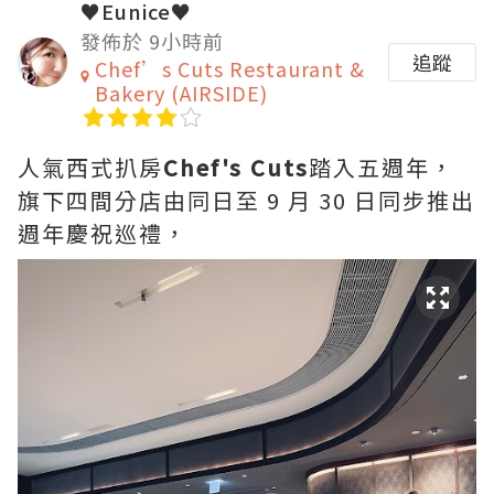
♥Eunice♥
發佈於 9小時前
追蹤
Chef’s Cuts Restaurant &
Bakery (AIRSIDE)
人氣西式扒房
Chef's Cuts
踏入五週年，
旗下四間分店由同日至 9 月 30 日同步推出
週年慶祝巡禮，