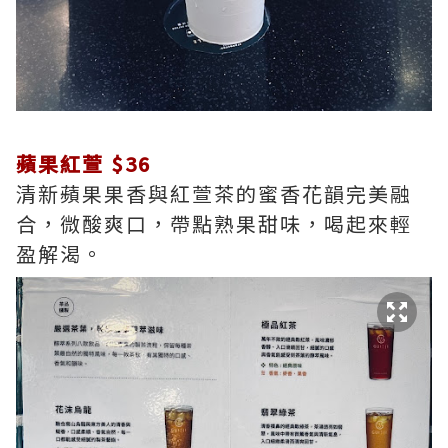
蘋果紅萱 $36
清新蘋果果香與紅萱茶的蜜香花韻完美融
合，微酸爽口，帶點熟果甜味，喝起來輕
盈解渴。