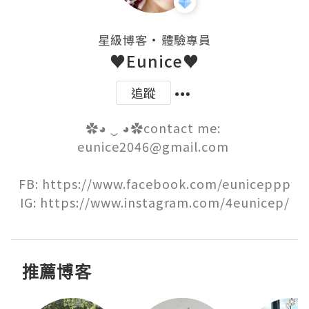
・
星級博客
體驗專員
♥Eunice♥
追蹤
✿◕ ‿ ◕✿contact me: 
eunice2046@gmail.com 

FB: https://www.facebook.com/euniceppp

IG: https://www.instagram.com/4eunicep/
推薦博客