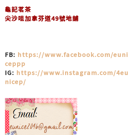
龜記茗茶
尖沙咀加拿芬道49號地舖
FB:
https://www.facebook.com/euni
ceppp
IG:
https://www.instagram.com/4eu
nicep/