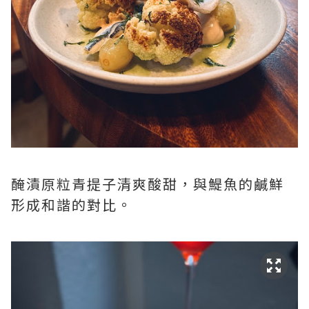
醃漬原粒青提子清爽酸甜，與鯷魚的鹹鮮
形成和諧的對比。