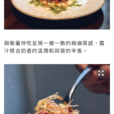
與脆薯伴吃呈現一嫩一脆的極端質感，醬
汁糅合奶香的溫潤和蒜蓉的辛香。