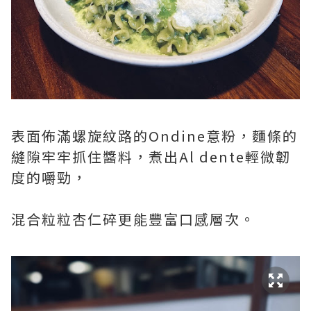
表面佈滿螺旋紋路的Ondine意粉，麵條的
縫隙牢牢抓住醬料，煮出Al dente輕微韌
度的嚼勁，
混合粒粒杏仁碎更能豐富口感層次。