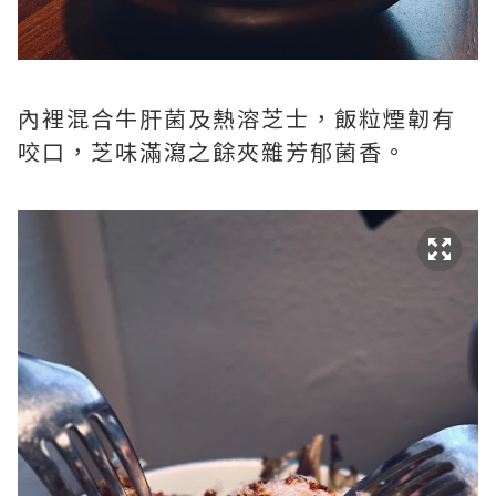
內裡混合牛肝菌及熱溶芝士，飯粒煙韌有
咬口，芝味滿瀉之餘夾雜芳郁菌香。