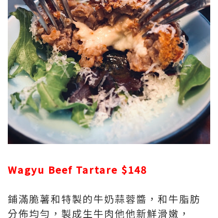
Wagyu Beef Tartare $148
鋪滿脆薯和特製的牛奶蒜蓉醬，和牛脂肪
分佈均勻，製成生牛肉他他新鮮滑嫩，