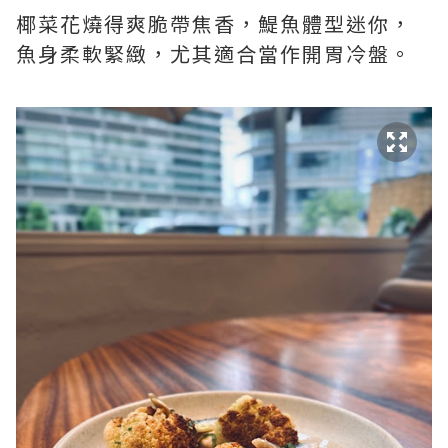
椰菜花燒得爽脆帶焦香，鯷魚體型迷你，
魚身柔軟緊緻，尤其適合當作開胃冷盤。