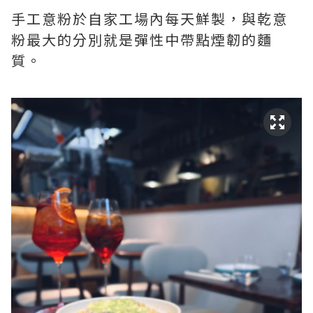
手工意粉於自家工場內每天鮮製，與乾意
粉最大的分別就是彈性中帶點煙韌的麵
質。