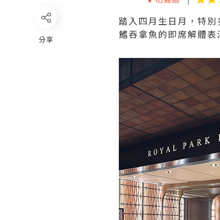
踏入四月生日月，特別
鰭吞拿魚的即席解體表
分享