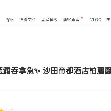
探索
推薦文章
星級博客
博客專享
VLOG
美
藍鰭吞拿魚✨ 沙田帝都酒店柏麗