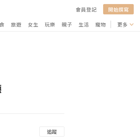
會員登記
開始撰寫
食
旅遊
女生
玩樂
親子
生活
寵物
行山
更多
打卡
廳
追蹤