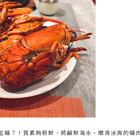
生蠔？！質素夠新鮮，將鹹鮮海水、嫩滑冰爽的蠔