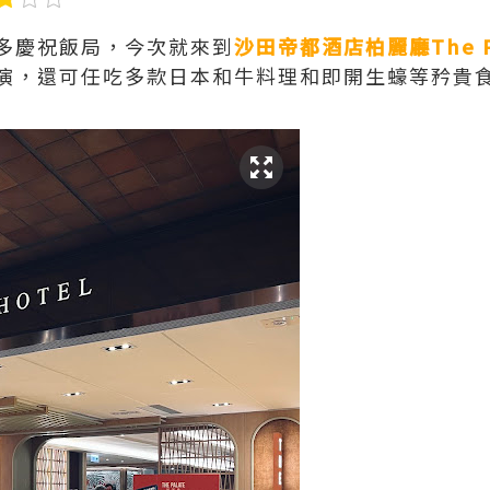
多慶祝飯局，今次就來到
沙田帝都酒店柏麗廳The Pa
演，還可任吃多款日本和牛料理和即開生蠔等矜貴