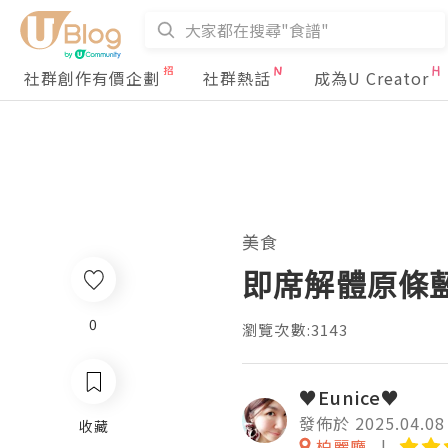
社群創作有價企劃
社群熱話
成為U Creator
美食
即席解體原條
0
瀏覽次數:3143
♥Eunice♥
發佈於 2025.04.08
收藏
柏麗廳