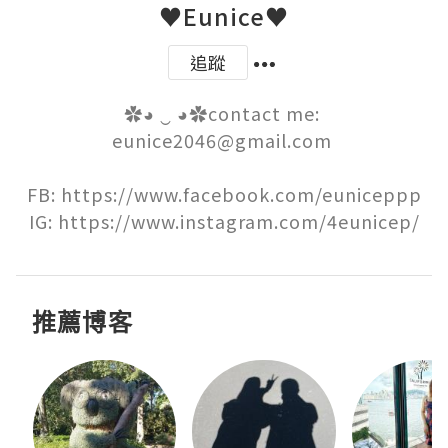
♥Eunice♥
追蹤
✿◕ ‿ ◕✿contact me: 
eunice2046@gmail.com 

FB: https://www.facebook.com/euniceppp

IG: https://www.instagram.com/4eunicep/
推薦博客