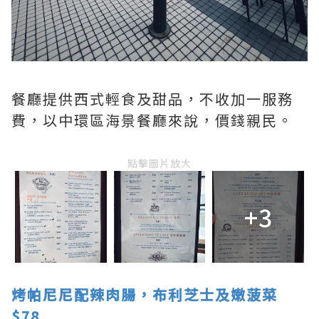
餐廳提供西式輕食及甜品，不收加一服務
費，以中環區海景餐廳來說，價錢親民。
點擊圖片放大
+3
烤帕尼尼配辣肉腸，布利芝士及嫩菠菜
$78