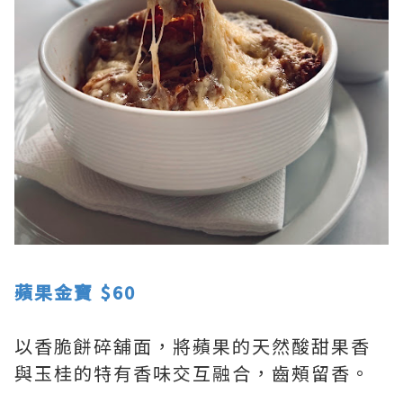
蘋果金寶 $60
以香脆餅碎舖面，將蘋果的天然酸甜果香
與玉桂的特有香味交互融合，齒頰留香。