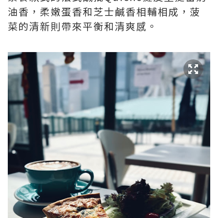
油香，柔嫩蛋香和芝士鹹香相輔相成，菠
菜的清新則帶來平衡和清爽感。