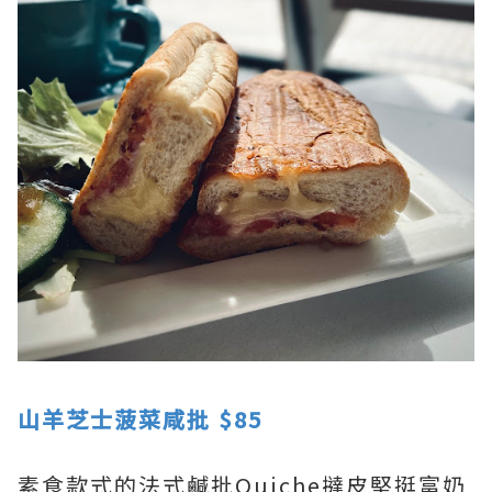
山羊芝士菠菜咸批 $85
素食款式的法式鹹批Quiche撻皮堅挺富奶