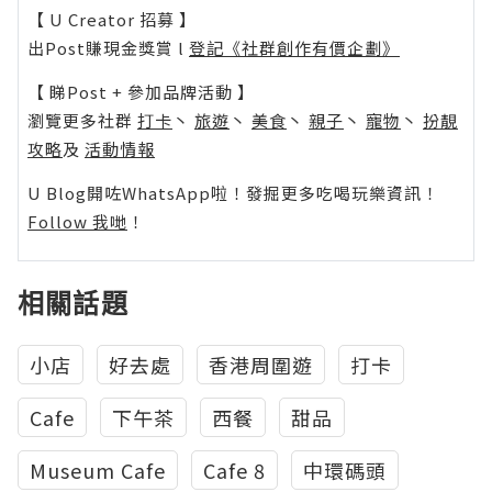
【 U Creator 招募 】
出Post賺現金獎賞 l
登記《社群創作有價企劃》
【 睇Post + 參加品牌活動 】
瀏覽更多社群
打卡
丶
旅遊
丶
美食
丶
親子
丶
寵物
丶
扮靚
攻略
及
活動情報
U Blog開咗WhatsApp啦！發掘更多吃喝玩樂資訊！
Follow 我哋
！
相關話題
小店
好去處
香港周圍遊
打卡
Cafe
下午茶
西餐
甜品
Museum Cafe
Cafe 8
中環碼頭