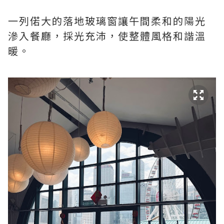
一列偌大的落地玻璃窗讓午間柔和的陽光
滲入餐廳，採光充沛，使整體風格和諧溫
暖。