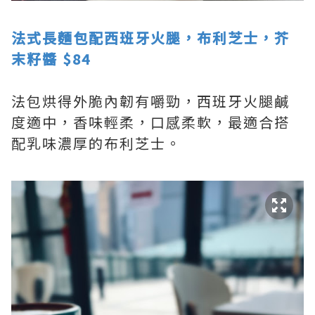
法式長麵包配西班牙火腿，布利芝士，芥
末籽醬 $84
法包烘得外脆內韌有嚼勁，西班牙火腿鹹
度適中，香味輕柔，口感柔軟，最適合搭
配乳味濃厚的布利芝士。