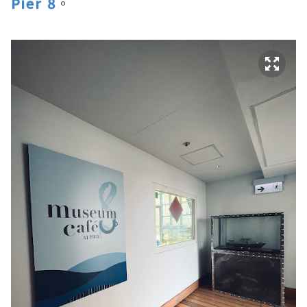
Pier 8
。