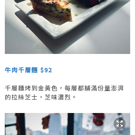
牛肉千層麵 $92
千層麵烤到金黃色，每層都舖滿份量澎湃
的拉絲芝士，芝味濃烈。