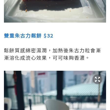
雙重朱古力鬆餅 $32
鬆餅質感綿密濕潤，加熱後朱古力粒會漸
漸溶化成流心效果，可可味夠香濃。