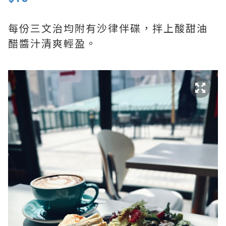
每份三文治均附有沙律伴碟，拌上酸甜油
醋醬汁清爽輕盈。