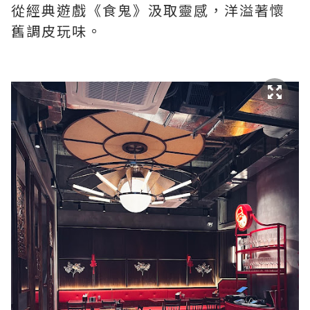
從經典遊戲《食鬼》汲取靈感，洋溢著懷
舊調皮玩味。