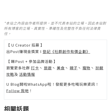
*本站之內容由作者所提供，並不代表本站的立場。因此本站對
所有博客的立場、真實性、準確性及完整性不負任何法律責
任。
【 U Creator 招募 】
出Post賺現金獎賞 l
登記《社群創作有價企劃》
【 睇Post + 參加品牌活動 】
瀏覽更多社群
打卡
丶
旅遊
丶
美食
丶
親子
丶
寵物
丶
扮靚
攻略
及
活動情報
U Blog開咗WhatsApp啦！發掘更多吃喝玩樂資訊！
Follow 我哋
！
相關話題