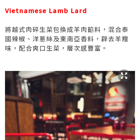
Vietnamese Lamb Lard
將越式肉碎生菜包換成羊肉餡料，混合泰
國辣椒、洋蔥絲及東南亞香料，辟去羊羶
味，配合爽口生菜，層次感豐富。