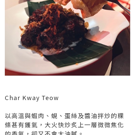
Char Kway Teow
以高溫與蝦肉、蜆、蛋絲及醬油拌炒的粿
條甚有鑊氣，大火快炒炙上一層微微焦化
的香氣，卻又不會太油膩。