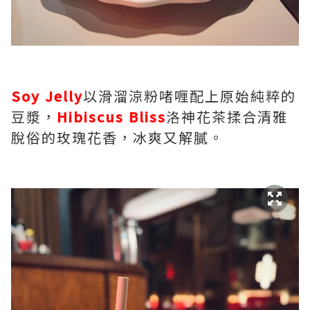
Soy Jelly
以滑溜涼粉啫喱配上原始純粹的
豆漿，
Hibiscus Bliss
洛神花茶揉合清雅
脫俗的玫瑰花香，冰爽又解膩。