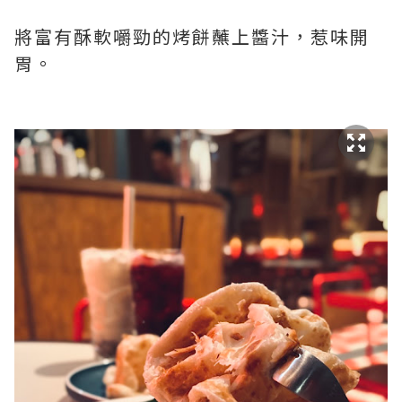
將富有酥軟嚼勁的烤餅蘸上醬汁，惹味開
胃。