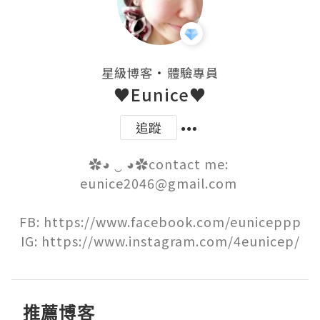
・
星級博客
體驗專員
♥Eunice♥
追蹤
✿◕ ‿ ◕✿contact me: 
eunice2046@gmail.com 

FB: https://www.facebook.com/euniceppp

IG: https://www.instagram.com/4eunicep/
推薦博客