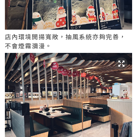
店內環境開揚寬敞，抽風系統亦夠完善，
不會煙霧瀰漫。