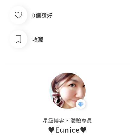
0個讚好
收藏
・
星級博客
體驗專員
♥Eunice♥