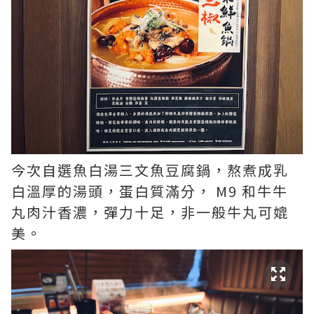
今次自選魚白湯三文魚豆腐鍋，熬煮成乳
白溫厚的湯頭，蛋白質滿分， M9 和牛牛
丸肉汁香濃，彈力十足，非一般牛丸可媲
美。