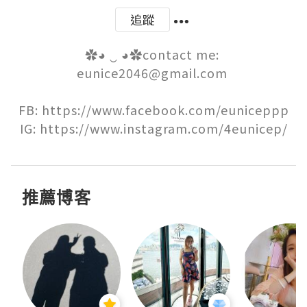
追蹤
✿◕ ‿ ◕✿contact me: 
eunice2046@gmail.com 

FB: https://www.facebook.com/euniceppp

IG: https://www.instagram.com/4eunicep/
推薦博客