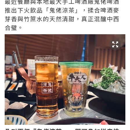
最近餐廳與本地最大手工啤酒廠鬼佬啤酒
推出下火飲品「鬼佬涼茶」，揉合啤酒麥
芽香與竹䉀水的天然清甜，真正混釀中西
合璧。