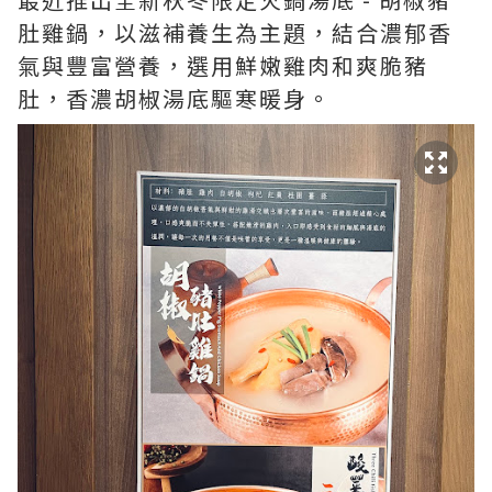
肚雞鍋，以滋補養生為主題，結合濃郁香
氣與豐富營養，選用鮮嫩雞肉和爽脆豬
肚，香濃胡椒湯底驅寒暖身。