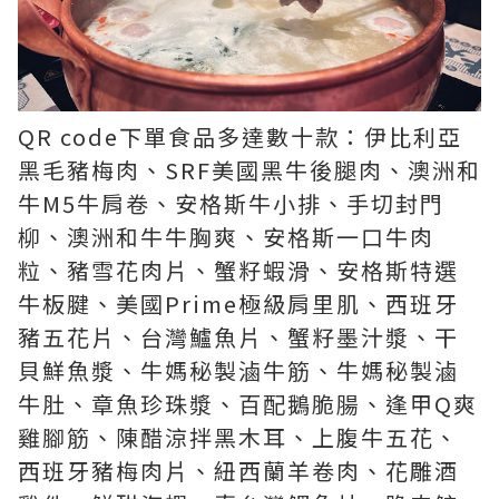
QR code下單食品多達數十款：伊比利亞
黑毛豬梅肉、SRF美國黑牛後腿肉、澳洲和
牛M5牛肩卷、安格斯牛小排、手切封門
柳、澳洲和牛牛胸爽、安格斯一口牛肉
粒、豬雪花肉片、蟹籽蝦滑、安格斯特選
牛板腱、美國Prime極級肩里肌、西班牙
豬五花片、台灣鱸魚片、蟹籽墨汁漿、干
貝鮮魚漿、牛媽秘製滷牛筋、牛媽秘製滷
牛肚、章魚珍珠漿、百配鵝脆腸、逢甲Q爽
雞腳筋、陳醋涼拌黑木耳、上腹牛五花、
西班牙豬梅肉片、紐西蘭羊卷肉、花雕酒