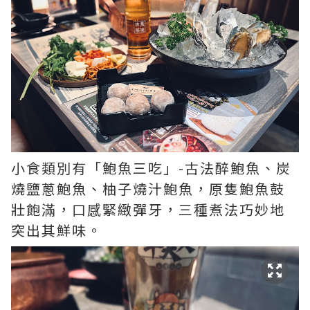
小食類別有「鮑魚三吃」-古法醉鮑魚、炭
燒鹽蔥鮑魚、柚子燒汁鮑魚，原隻鮑魚鼓
壯飽滿，口感緊緻彈牙，三種煮法巧妙地
突出其鮮味。