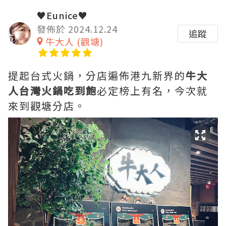
♥Eunice♥
發佈於 2024.12.24
追蹤
牛大人 (觀塘)
提起台式火鍋，分店遍佈港九新界的
牛大
人台灣火鍋吃到飽
必定榜上有名，今次就
來到觀塘分店。