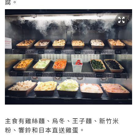
腐。
主食有雞絲麵、烏冬、王子麵、新竹米
粉、響鈴和日本直送雞蛋。