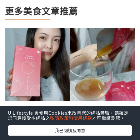
更多美食文章推薦
護膚｜忙碌也要漂亮！PlusDay蘋果美
U Lifestyle 會使用Cookies來改善您的網站體驗，請確定
您同意接受本網站之
私隱政策和使用條款
才可繼續瀏覽。
妍水陪妳喝出好氣色
我已閱讀及同意
cookie餅乾小姐
4小時前