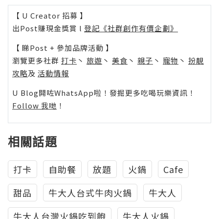
【 U Creator 招募 】
出Post賺現金獎賞 l
登記《社群創作有價企劃》
【 睇Post + 參加品牌活動 】
瀏覽更多社群
打卡
丶
旅遊
丶
美食
丶
親子
丶
寵物
丶
扮靚
攻略
及
活動情報
U Blog開咗WhatsApp啦！發掘更多吃喝玩樂資訊！
Follow 我哋
！
相關話題
打卡
自助餐
放題
火鍋
Cafe
甜品
牛大人台式牛肉火鍋
牛大人
牛大人台灣火鍋吃到飽
牛大人火鍋