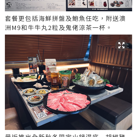
套餐更包括海鮮拼盤及鮑魚任吃，附送澳
洲M9和牛牛丸2粒及鬼佬涼茶一杯。
最近推出全新秋冬限定火鍋湯底 - 胡椒豬