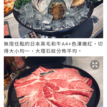
無限任點的日本黑毛和牛A4+色澤嫩紅，切
得大小均一，大理石紋分佈平均。