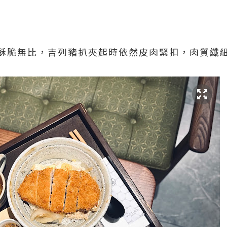
酥脆無比，吉列豬扒夾起時依然皮肉緊扣，肉質纖