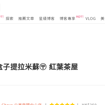
探索
推薦文章
星級博客
博客專享
VLOG
美
盒子提拉米蘇〶 紅葉茶屋
i-Chaya 尖東帝國中心店
HK$250