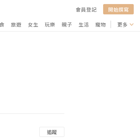
會員登記
開始撰寫
食
旅遊
女生
玩樂
親子
生活
寵物
行山
更多
打卡
追蹤