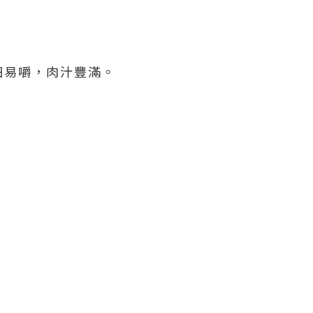
細易嚼，肉汁豐滿。