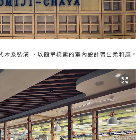
式木系裝潢 ，以簡單樸素的室內設計帶出柔和感。