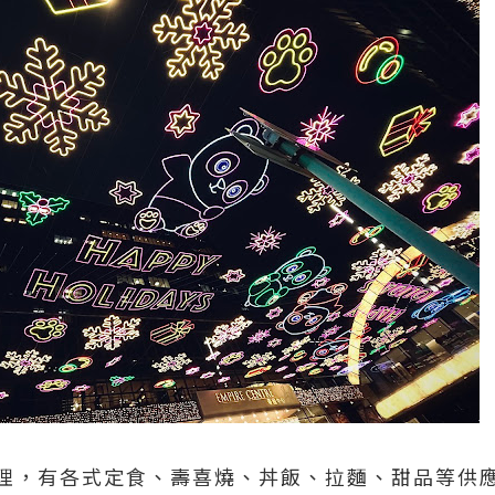
理，有各式定食、壽喜燒、丼飯、拉麵、甜品等供