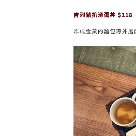
吉列豬扒滑蛋丼 $118
炸成金黃的麵包糠外層