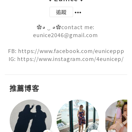
追蹤
✿◕ ‿ ◕✿contact me: 
eunice2046@gmail.com 

FB: https://www.facebook.com/euniceppp

IG: https://www.instagram.com/4eunicep/
推薦博客