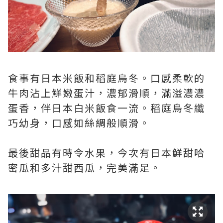
食事有日本米飯和稻庭烏冬。口感柔軟的
牛肉沾上鮮嫩蛋汁，濃郁滑順，滿溢濃濃
蛋香，伴日本白米飯食一流。稻庭烏冬纖
巧幼身，口感如絲綢般順滑。
最後甜品有時令水果，今次有日本鮮甜哈
密瓜和多汁甜西瓜，完美滿足。