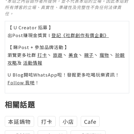
*本站之內容由作者所提供，並不代表本站的立場。因此本站對
所有博客的立場、真實性、準確性及完整性不負任何法律責
任。
【 U Creator 招募 】
出Post賺現金獎賞 l
登記《社群創作有價企劃》
【 睇Post + 參加品牌活動 】
瀏覽更多社群
打卡
丶
旅遊
丶
美食
丶
親子
丶
寵物
丶
扮靚
攻略
及
活動情報
U Blog開咗WhatsApp啦！發掘更多吃喝玩樂資訊！
Follow 我哋
！
相關話題
本延鍋物
打卡
小店
Cafe