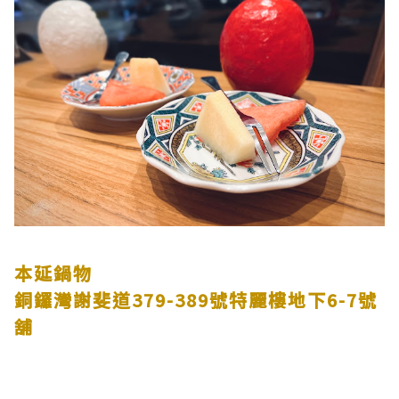
本延鍋物
銅鑼灣謝斐道379-389號特麗樓地下6-7號
舖