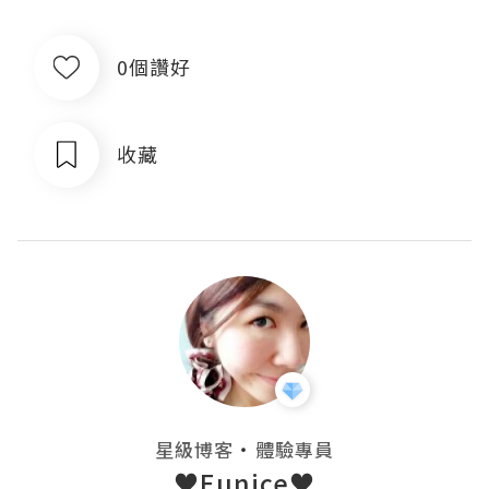
0個讚好
收藏
・
星級博客
體驗專員
♥Eunice♥