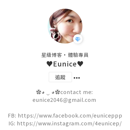
・
星級博客
體驗專員
♥Eunice♥
追蹤
✿◕ ‿ ◕✿contact me: 
eunice2046@gmail.com 

FB: https://www.facebook.com/euniceppp

IG: https://www.instagram.com/4eunicep/