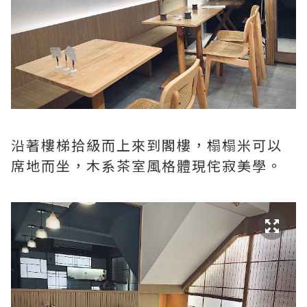
沿著樓梯拾級而上來到閣樓，榻榻米可以
席地而坐，木系茶室風格體現侘寂美學。