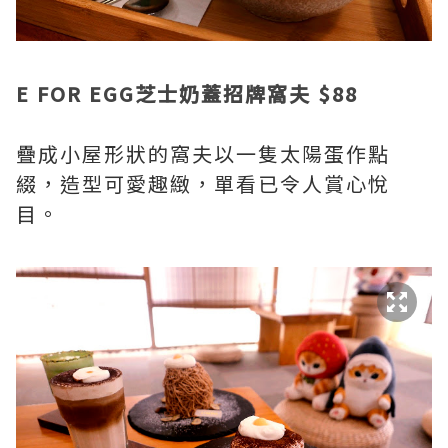
E FOR EGG芝士奶蓋招牌窩夫 $88
疊成小屋形狀的窩夫以一隻太陽蛋作點
綴，造型可愛趣緻，單看已令人賞心悅
目。