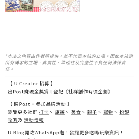
*本站之內容由作者所提供，並不代表本站的立場。因此本站對
所有博客的立場、真實性、準確性及完整性不負任何法律責
任。
【 U Creator 招募 】
出Post賺現金獎賞 l
登記《社群創作有價企劃》
【 睇Post + 參加品牌活動 】
瀏覽更多社群
打卡
丶
旅遊
丶
美食
丶
親子
丶
寵物
丶
扮靚
攻略
及
活動情報
U Blog開咗WhatsApp啦！發掘更多吃喝玩樂資訊！