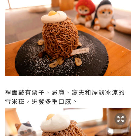
裡面藏有栗子、忌廉、窩夫和煙韌冰涼的
雪米糍，迸發多重口感。