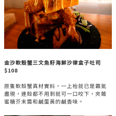
金沙軟殼蟹三文魚籽海鮮沙律盒子吐司
$108
原隻軟殼蟹真材實料，一上枱就已是霸氣
盡現，連殼都不用剝就可一口咬下，夾雜
蜜糖芥末醬和鹹蛋黃的鹹香味。