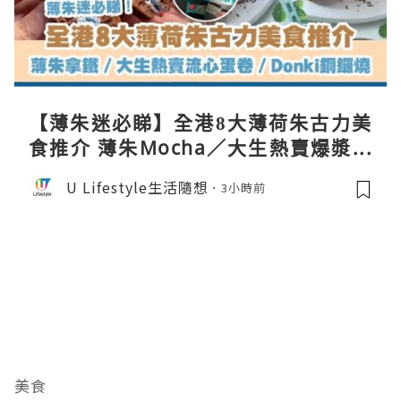
【薄朱迷必睇】全港8大薄荷朱古力美
食推介 薄朱Mocha／大生熱賣爆漿蛋
卷／Donki銅鑼燒
U Lifestyle生活隨想
3小時前
美食