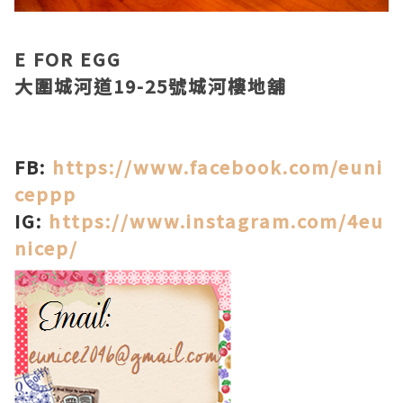
E FOR EGG
大圍城河道19-25號城河樓地舖
FB:
https://www.facebook.com/euni
ceppp
IG:
https://www.instagram.com/4eu
nicep/