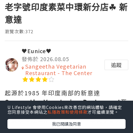
老字號印度素菜中環新分店☘ 新
意達
瀏覽次數:372
♥Eunice♥
發佈於 2026.08.05
追蹤
Sangeetha Vegetarian
Restaurant - The Center
起源於1985 年印度南部的新意達
Sangeetha Vegetarian Restaurant
至
U Lifestyle 會使用Cookies來改善您的網站體驗，請確定
今已有超過 40 年歷史，可說是老字號正宗
您同意接受本網站之
私隱政策和使用條款
才可繼續瀏覽。
印度素食連鎖品牌，最近於中環開了新分
我已閱讀及同意
店，