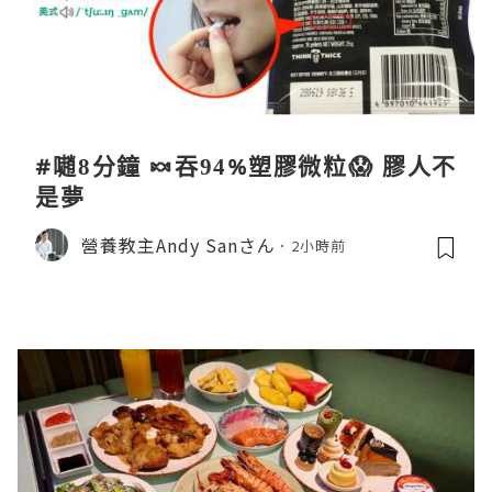
#𡁻8分鐘 🍬吞94%塑膠微粒😱 膠人不
是夢
營養教主Andy Sanさん
2小時前