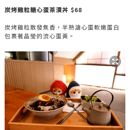
炭烤雞粒糖心蛋茶漬丼 $68
炭烤雞粒散發焦香，半熟溏心蛋軟嫩蛋白
包裹著晶瑩的流心蛋黃。