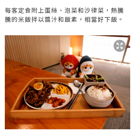
每客定食附上蛋絲、泡菜和沙律菜，熱騰
騰的米飯拌以醬汁和飯素，相當好下飯。