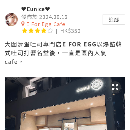
♥Eunice♥
發佈於 2024.09.16
追蹤
E For Egg Cafe
HK$350
大圍滑蛋吐司專門店
E FOR EGG
以爆餡韓
式吐司打響名堂後，一直是區內人氣
cafe。