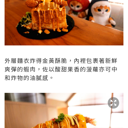
外層麵衣炸得金黃酥脆，內裡包裹著新鮮
爽彈的蝦肉，佐以酸甜果香的菠蘿亦可中
和炸物的油膩感。