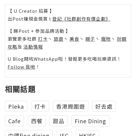
【 U Creator 招募 】
出Post賺現金獎賞 l
登記《社群創作有價企劃》
【 睇Post + 參加品牌活動 】
瀏覽更多社群
打卡
丶
旅遊
丶
美食
丶
親子
丶
寵物
丶
扮靚
攻略
及
活動情報
U Blog開咗WhatsApp啦！發掘更多吃喝玩樂資訊！
Follow 我哋
！
相關話題
Pleka
打卡
香港周圍遊
好去處
Cafe
西餐
甜品
Fine Dining
中環fine dining
IFC
HKIFC