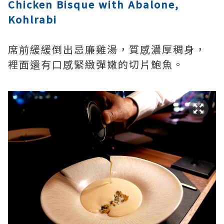
Chicken Bisque with Abalone,
Kohlrabi
席前緩緩倒出忌廉雞湯，質感濃厚稠身，
裡面還有口感緊緻彈嫩的切片鮑魚。