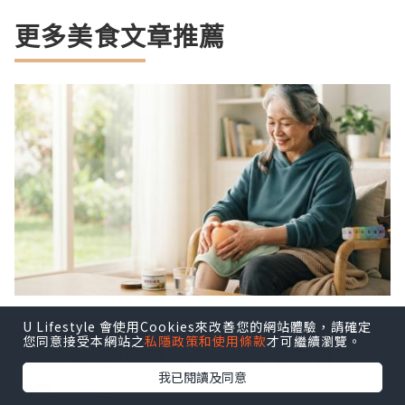
更多美食文章推薦
U Lifestyle 會使用Cookies來改善您的網站體驗，請確定
【尿酸管理與關節健康全攻略】：專家
您同意接受本網站之
私隱政策和使用條款
才可繼續瀏覽。
教你4大降尿酸好處、核心營養與日常
我已閱讀及同意
飲食調理秘訣
輕養生
4小時前