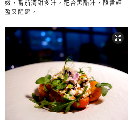
嫩，番茄清甜多汁，配合黑醋汁，酸香輕
盈又醒胃。