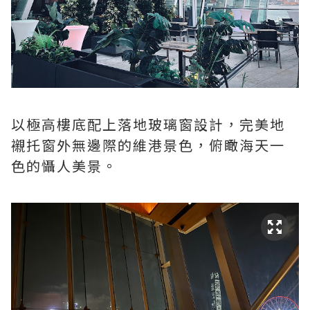
以極高樓底配上落地玻璃窗設計，完美地
襯托窗外無邊際的維港景色，俯瞰海天一
色的懾人美景。