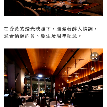
在昏黃的燈光映照下，瀰漫著醉人情調，
適合情侶約會、慶生及周年紀念。