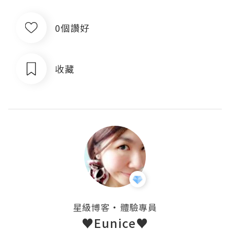
0個讚好
收藏
・
星級博客
體驗專員
♥Eunice♥