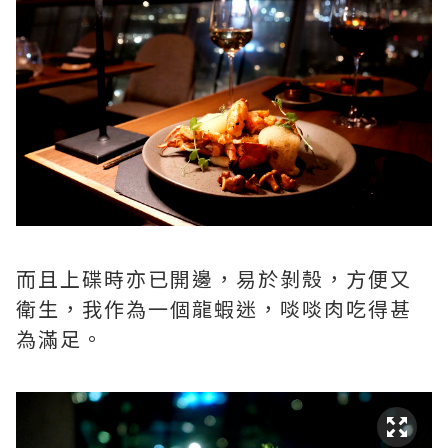
而且上碟時亦已開邊，易於剝殼，方便又
衛生，我作為一個龍蝦迷，啖啖肉吃得甚
為滿足。