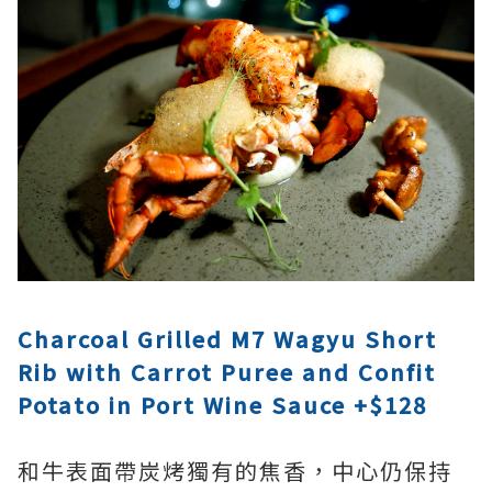
Charcoal Grilled M7 Wagyu Short
Rib with Carrot Puree and Confit
Potato in Port Wine Sauce +$128
和牛表面帶炭烤獨有的焦香，中心仍保持