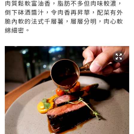
肉質鬆軟富油香，脂肪不多但肉味較濃，
倒下砵酒醬汁，令肉香再昇華，配菜有外
脆內軟的法式千層薯，層層分明，肉心軟
綿細密。