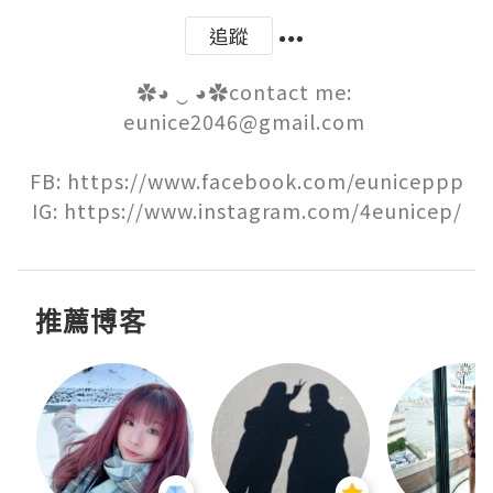
追蹤
✿◕ ‿ ◕✿contact me: 
eunice2046@gmail.com 

FB: https://www.facebook.com/euniceppp

IG: https://www.instagram.com/4eunicep/
推薦博客