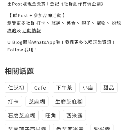
出Post賺現金獎賞 l
登記《社群創作有價企劃》
【 睇Post + 參加品牌活動 】
瀏覽更多社群
打卡
丶
旅遊
丶
美食
丶
親子
丶
寵物
丶
扮靚
攻略
及
活動情報
U Blog開咗WhatsApp啦！發掘更多吃喝玩樂資訊！
Follow 我哋
！
相關話題
仁芝初
Cafe
下午茶
小店
甜品
打卡
芝麻糊
生磨芝麻糊
石磨芝麻糊
旺角
西米露
芋茸蓮子西米露
香芋西米露
紫米露