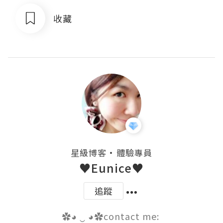
收藏
・
星級博客
體驗專員
♥Eunice♥
追蹤
✿◕ ‿ ◕✿contact me: 