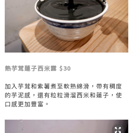
熱芋茸蓮子西米露 $30
加入芋茸和紫薯煮至軟熟綿滑，帶有稠度
的芋泥感，還有粒粒滑溜西米和蓮子，使
口感更加豐富。