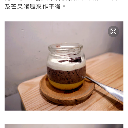
及芒果啫喱來作平衡。