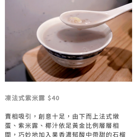
凍法式紫米露 $40
賣相吸引，創意十足，由下而上法式燉
蛋、紫米露、椰汁依足黃金比例層層相
間，巧妙地加入果香濃郁酸中帶甜的石榴