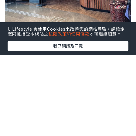
U Lifestyle 會使用Cookies來改善您的網站體驗，請確定
您同意接受本網站之
私隱政策和使用條款
才可繼續瀏覽。
我已閱讀及同意
八月逢星期四約 18:30–21:30於啟德
AIRSIDE 分店舉行 Live Music 現場音樂
表演，氣氛更熱鬧，
點擊圖片放大
這晚還有客席調酒師助興，以匠心手藝呈