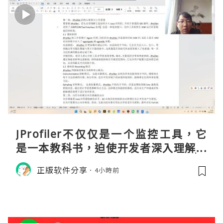
JProfiler不仅仅是一个监控工具，它
是一本教科书，迫使开发者深入理解JV
M的内存模型、垃圾回收机制和并发原
正版软件分享
4小時前
理。通过直观的可视化数据，它将抽象
的性能问题具象化为代码行号。对于一
名追求卓越的Java