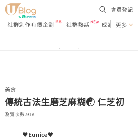
會員登記
社群創作有價企劃
社群熱話
成為U Creato
更多
美食
傳統古法生磨芝麻糊☯ 仁芝初
瀏覽次數:918
♥Eunice♥