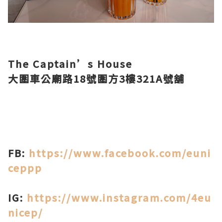
The Captain’s House
大圍車公廟路18號圍方3樓321A號舖
FB:
https://www.facebook.com/euni
ceppp
IG:
https://www.instagram.com/4eu
nicep/