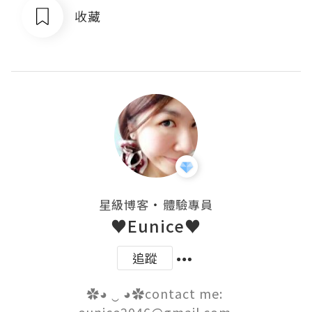
收藏
・
星級博客
體驗專員
♥Eunice♥
追蹤
✿◕ ‿ ◕✿contact me: 
eunice2046@gmail.com 
