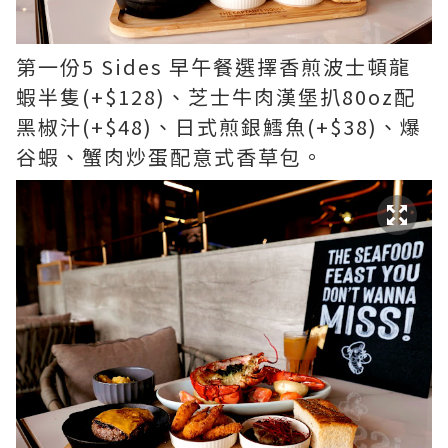
第一份5 Sides 早午餐選擇香煎波士頓龍
蝦半隻(+$128)、芝士牛肉漢堡扒80oz配
黑椒汁(+$48)、日式煎銀鱈魚(+$38)、爆
谷蝦、蟹肉炒蛋配意式香草包。