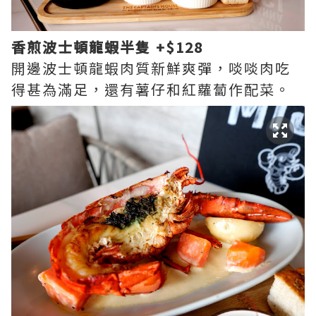
香煎波士頓龍蝦半隻 +$128
開邊波士頓龍蝦肉質新鮮爽彈，啖啖肉吃
得甚為滿足，還有薯仔和紅蘿蔔作配菜。