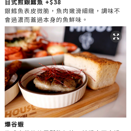
日式煎銀鱈魚 +$38
銀鱈魚表皮微脆，魚肉嫩滑細緻，調味不
會過濃而蓋過本身的魚鮮味。
爆谷蝦