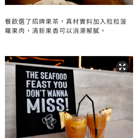
餐飲選了招牌果茶，真材實料加入粒粒菠
蘿果肉，清新果香可以消滯解膩。