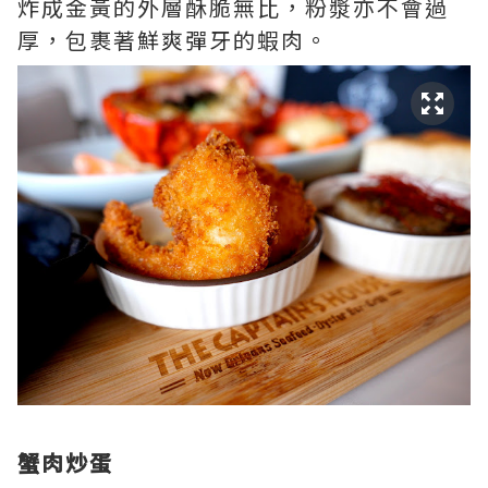
炸成金黃的外層酥脆無比，粉漿亦不會過
厚，包裹著鮮爽彈牙的蝦肉。
蟹肉炒蛋