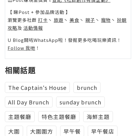
【 睇Post + 參加品牌活動 】
瀏覽更多社群
打卡
丶
旅遊
丶
美食
丶
親子
丶
寵物
丶
扮靚
攻略
及
活動情報
U Blog開咗WhatsApp啦！發掘更多吃喝玩樂資訊！
Follow 我哋
！
相關話題
The Captain's House
brunch
All Day Brunch
sunday brunch
主題餐廳
特色主題餐廳
海鮮主題
大圍
大圍圍方
早午餐
早午餐店