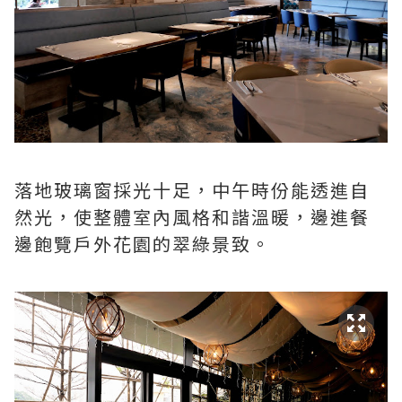
落地玻璃窗採光十足，中午時份能透進自
然光，使整體室內風格和諧溫暖，邊進餐
邊飽覽戶外花園的翠綠景致。