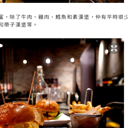
富，除了牛肉、雞肉、鱈魚和素漢堡，仲有平時很
和帶子漢堡等。