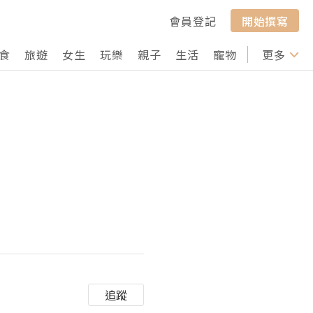
會員登記
開始撰寫
食
旅遊
女生
玩樂
親子
生活
寵物
行山
更多
打卡
追蹤