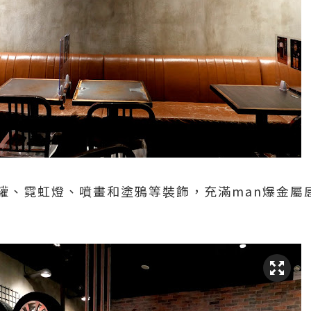
罐、霓虹燈、噴畫和塗鴉等裝飾，充滿man爆金屬