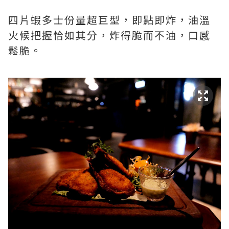
四片蝦多士份量超巨型，即點即炸，油溫
火候把握恰如其分，炸得脆而不油，口感
鬆脆。