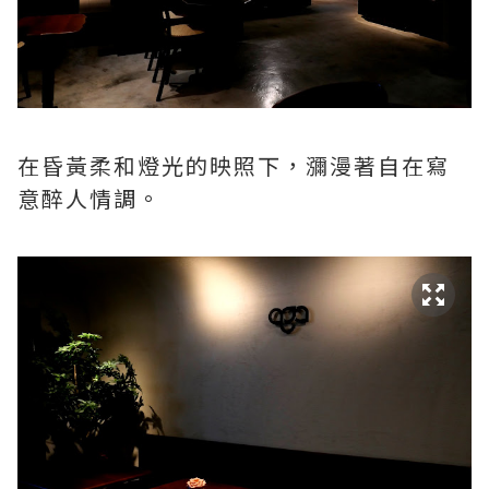
在昏黃柔和燈光的映照下，瀰漫著自在寫
意醉人情調。