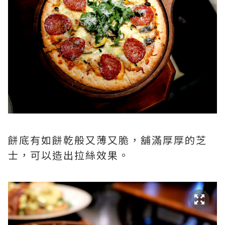
餅底有如餅乾般又薄又脆，舖滿厚厚的芝
士，可以造出拉絲效果。