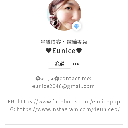
・
星級博客
體驗專員
♥Eunice♥
追蹤
✿◕ ‿ ◕✿contact me: 
eunice2046@gmail.com 

FB: https://www.facebook.com/euniceppp

IG: https://www.instagram.com/4eunicep/