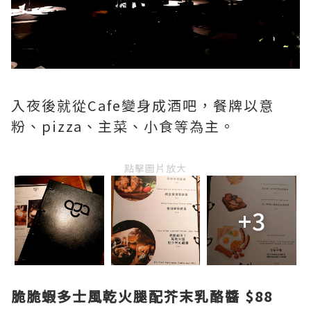
入夜後就從Cafe變身成酒吧，餐牌以意
粉、pizza、主菜、小食等為主。
點擊圖片放大
+3
脆脆蝦多士風乾火腿配芥末乳酪醬 $88