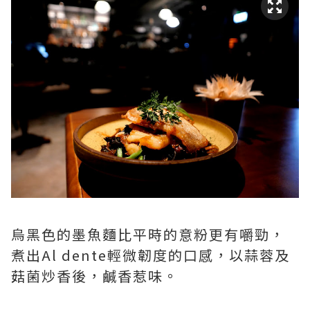
烏黑色的墨魚麵比平時的意粉更有嚼勁，
煮出Al dente輕微韌度的口感，以蒜蓉及
菇菌炒香後，鹹香惹味。