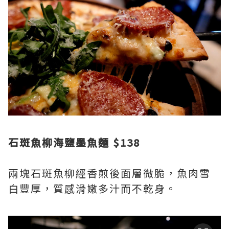
石斑魚柳海鹽墨魚麵 $138
兩塊石斑魚柳經香煎後面層微脆，魚肉雪
白豐厚，質感滑嫩多汁而不乾身。