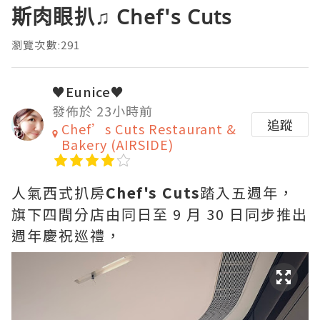
斯肉眼扒♫ Chef's Cuts
瀏覽次數:291
♥Eunice♥
發佈於 23小時前
追蹤
Chef’s Cuts Restaurant &
Bakery (AIRSIDE)
人氣西式扒房
Chef's Cuts
踏入五週年，
旗下四間分店由同日至 9 月 30 日同步推出
週年慶祝巡禮，