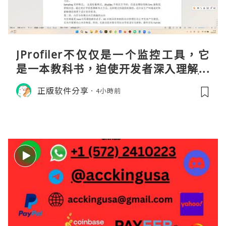
JProfiler不仅仅是一个监控工具，它
是一本教科书，迫使开发者深入理解JV
M的内存模型、垃圾回收机制和并发原
正版软件分享
4小時前
理。通过直观的可视化数据，它将抽象
的性能问题具象化为代码行号。对于一
名追求卓越的Java