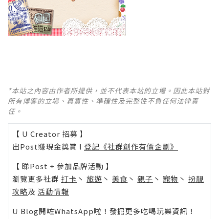
*本站之內容由作者所提供，並不代表本站的立場。因此本站對
所有博客的立場、真實性、準確性及完整性不負任何法律責
任。
【 U Creator 招募 】
出Post賺現金獎賞 l
登記《社群創作有價企劃》
【 睇Post + 參加品牌活動 】
瀏覽更多社群
打卡
丶
旅遊
丶
美食
丶
親子
丶
寵物
丶
扮靚
攻略
及
活動情報
U Blog開咗WhatsApp啦！發掘更多吃喝玩樂資訊！