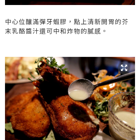
中心位釀滿彈牙蝦膠，點上清新開胃的芥
末乳酪醬汁還可中和炸物的膩感。