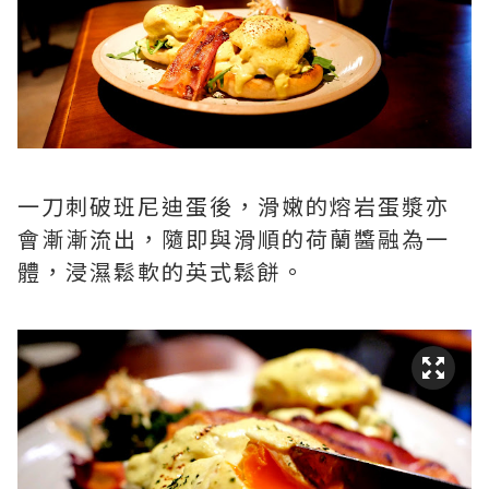
一刀刺破班尼迪蛋後，滑嫩的熔岩蛋漿亦
會漸漸流出，隨即與滑順的荷蘭醬融為一
體，浸濕鬆軟的英式鬆餅。