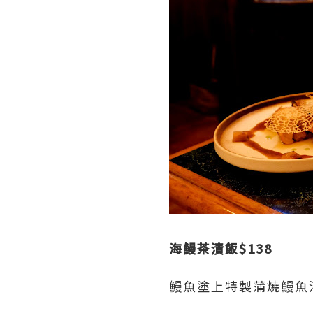
海鰻茶漬飯$138
鰻魚塗上特製蒲燒鰻魚