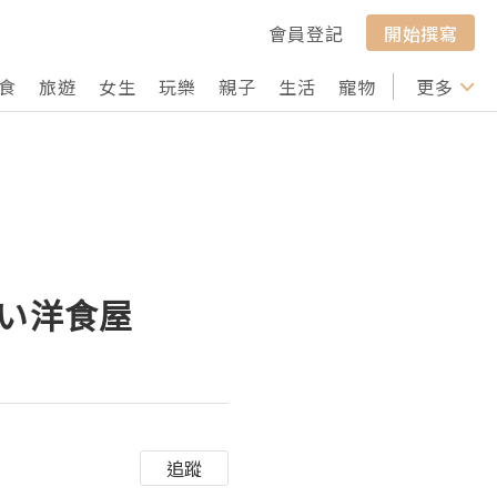
會員登記
開始撰寫
食
旅遊
女生
玩樂
親子
生活
寵物
行山
更多
打卡
渋い洋食屋
追蹤