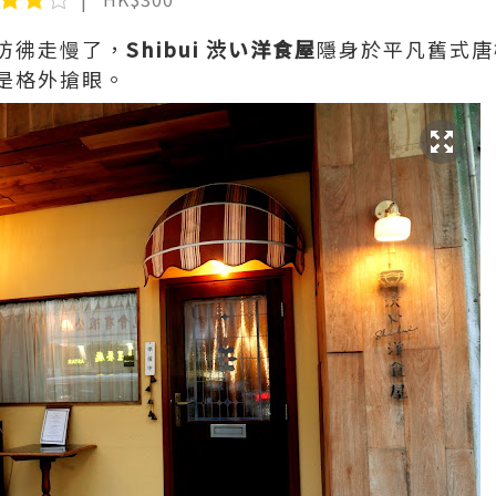
彷彿走慢了，
Shibui 渋い洋食屋
隱身於平凡舊式唐
是格外搶眼。