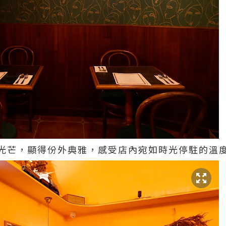
光芒，顯得份外典雅，感受店內宛如時光停駐的溫