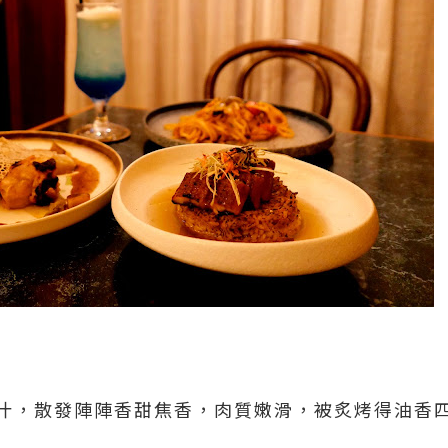
汁，散發陣陣香甜焦香，肉質嫩滑，被炙烤得油香