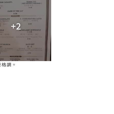
+2
漫格調。