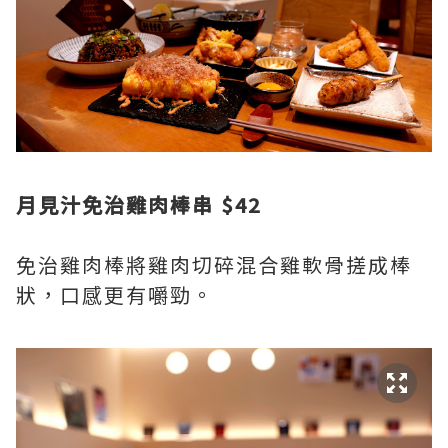
月見汁免治雞肉棒串 $42
免治雞肉棒將雞肉切碎混合雞軟骨搓成棒
狀，口感更有嚼勁。