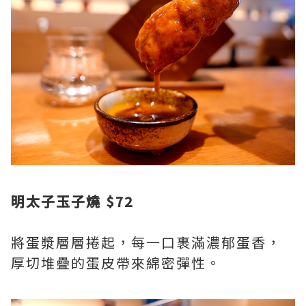
明太子玉子燒 $72
將蛋漿層層捲起，每一口裹滿濃郁蛋香，
厚切堆疊的蛋皮帶來綿密彈性。