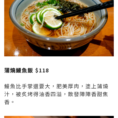
蒲燒鰻魚飯 $118
鰻魚比手掌還要大，肥美厚肉，塗上蒲燒
汁，被炙烤得油香四溢，散發陣陣香甜焦
香。