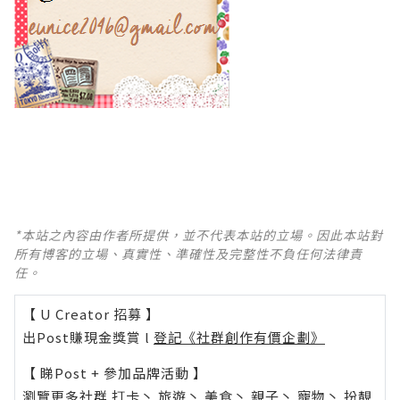
*本站之內容由作者所提供，並不代表本站的立場。因此本站對
所有博客的立場、真實性、準確性及完整性不負任何法律責
任。
【 U Creator 招募 】
出Post賺現金獎賞 l
登記《社群創作有價企劃》
【 睇Post + 參加品牌活動 】
瀏覽更多社群
打卡
丶
旅遊
丶
美食
丶
親子
丶
寵物
丶
扮靚