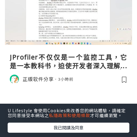
JProfiler不仅仅是一个监控工具，它
是一本教科书，迫使开发者深入理解JV
M的内存模型、垃圾回收机制和并发原
正版软件分享
3小時前
理。通过直观的可视化数据，它将抽象
的性能问题具象化为代码行号。对于一
名追求卓越的Java
U Lifestyle 會使用Cookies來改善您的網站體驗，請確定
您同意接受本網站之
私隱政策和使用條款
才可繼續瀏覽。
我已閱讀及同意