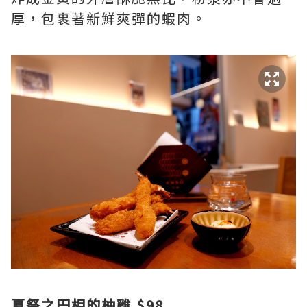
厚，包裹著新鮮爽彈的蝦肉。
夏祭之円相的柚雞 $98