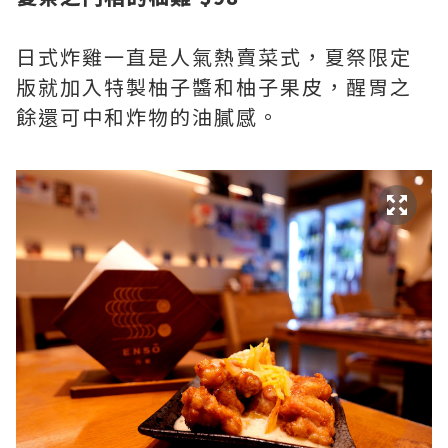
日式炸雞一直是人氣熱賣菜式，夏祭限定
版就加入特製柚子醬和柚子果皮，醒胃之
餘還可中和炸物的油膩感。