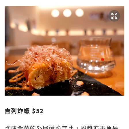
吉列炸蝦 $52
炸成金黃的外層酥脆無比，粉漿亦不會過