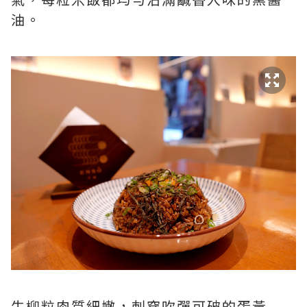
油。
牛柳粒肉質細嫩，刺穿吹彈可破的蛋黃