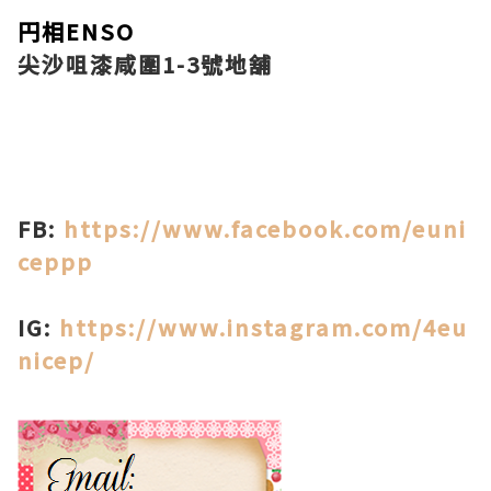
円相ENSO
尖沙咀漆咸圍1-3號地舖
FB:
https://www.facebook.com/euni
ceppp
IG:
https://www.instagram.com/4eu
nicep/