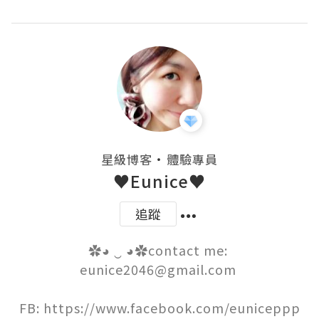
・
星級博客
體驗專員
♥Eunice♥
追蹤
✿◕ ‿ ◕✿contact me: 
eunice2046@gmail.com 

FB: https://www.facebook.com/euniceppp
