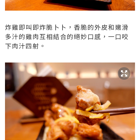
炸雞即叫即炸脆卜卜，香脆的外皮和嫩滑
多汁的雞肉互相結合的絕妙口感，一口咬
下肉汁四射。