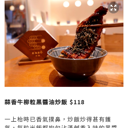
蒜香牛柳粒黑醬油炒飯 $118
一上枱時已香氣撲鼻，炒飯炒得甚有鑊
氣，每粒米飯都均勻沾滿鹹香入味的黑醬