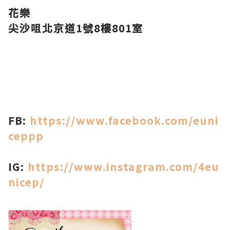
花樂
尖沙咀北京道1號8樓801室
FB:
https://www.facebook.com/euni
ceppp
IG:
https://www.instagram.com/4eu
nicep/