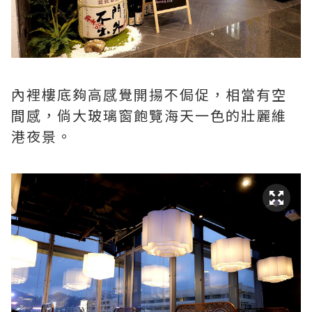
內裡樓底夠高感覺開揚不侷促，相當有空
間感，倘大玻璃窗飽覽海天一色的壯麗維
港夜景。