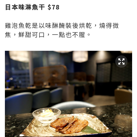
日本味淋魚干 $78
雞泡魚乾是以味醂醃裝後烘乾，燒得微
焦，鮮甜可口，一點也不腥。