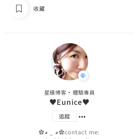
收藏
・
星級博客
體驗專員
♥Eunice♥
追蹤
✿◕ ‿ ◕✿contact me: 