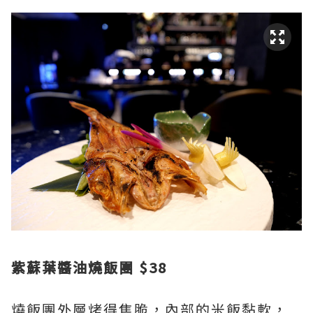
紫蘇葉醬油燒飯團 $38
燒飯團外層烤得焦脆，內部的米飯黏軟，