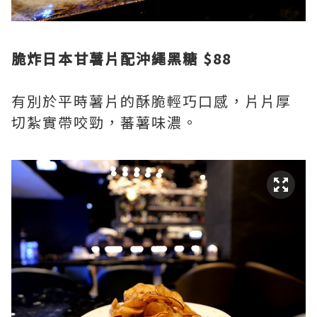
脆炸日本甘薯片配沖繩黑糖 $88
有別於平時薯片的酥脆輕巧口感，片片厚
切紮實帶咬勁，蕃薯味濃。