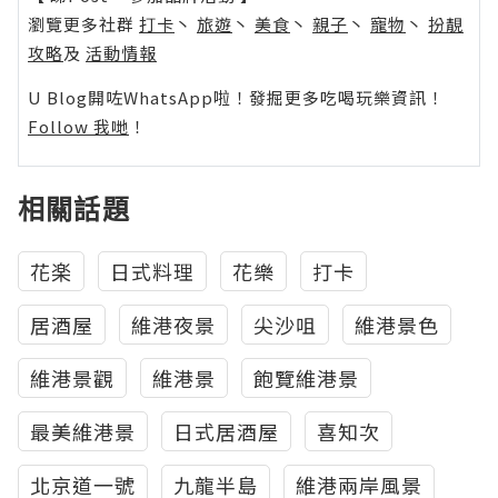
瀏覽更多社群
打卡
丶
旅遊
丶
美食
丶
親子
丶
寵物
丶
扮靚
攻略
及
活動情報
U Blog開咗WhatsApp啦！發掘更多吃喝玩樂資訊！
Follow 我哋
！
相關話題
花楽
日式料理
花樂
打卡
居酒屋
維港夜景
尖沙咀
維港景色
維港景觀
維港景
飽覽維港景
最美維港景
日式居酒屋
喜知次
北京道一號
九龍半島
維港兩岸風景