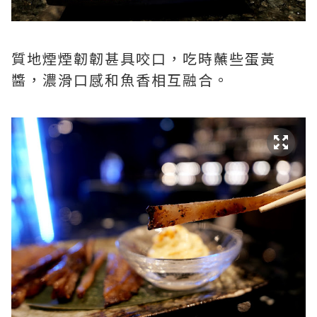
質地煙煙韌韌甚具咬口，吃時蘸些蛋黃
醬，濃滑口感和魚香相互融合。