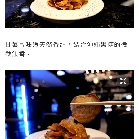
甘薯片味道天然香甜，結合沖繩黑糖的微
微焦香。