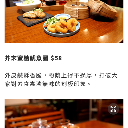
芥末蜜糖魷魚圈 $58
外皮鹹酥香脆，粉漿上得不過厚，打破大
家對素食寡淡無味的刻板印象。