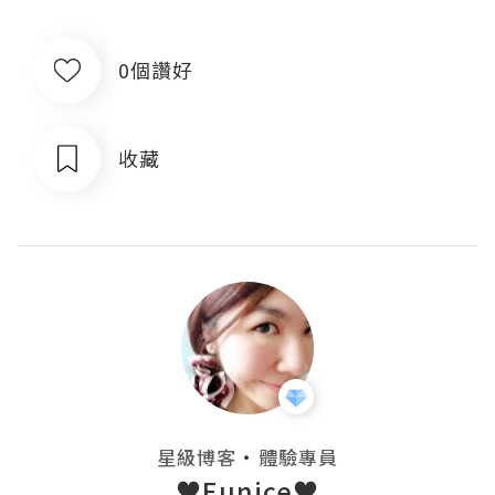
0個讚好
收藏
・
星級博客
體驗專員
♥Eunice♥