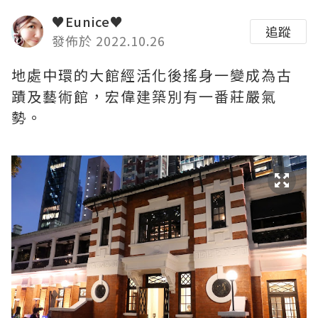
♥Eunice♥
追蹤
發佈於 2022.10.26
地處中環的大館經活化後搖身一變成為古
蹟及藝術館，宏偉建築別有一番莊嚴氣
勢。