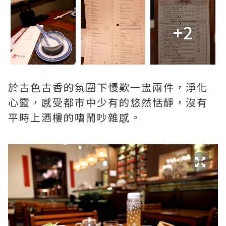
+2
於古色古香的氛圍下慢歎一盅兩件，淨化
心靈，感受都市中少有的悠然恬靜，沒有
平時上酒樓的嘈鬧吵雜感。