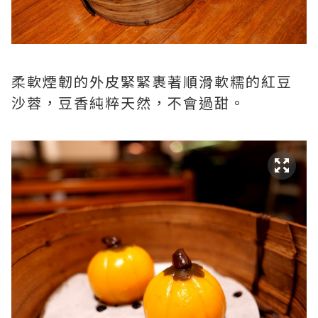
柔軟煙韌的外皮緊緊裹著順滑軟糯的紅豆
沙蓉，豆香純粹天然，不會過甜。