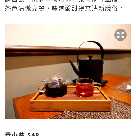
茶色清澈亮麗，味道酸甜得來清新脫俗。
黃小茶 $48