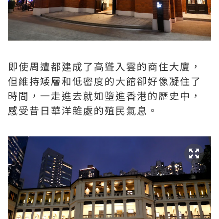
即使周遭都建成了高聳入雲的商住大廈，
但維持矮層和低密度的大館卻好像凝住了
時間，一走進去就如墮進香港的歷史中，
感受昔日華洋雜處的殖民氣息。