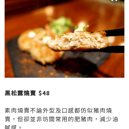
黑松露燒賣 $48
素肉燒賣不論外型及口感都仿似豬肉燒
賣，但卻並非坊間常用的肥豬肉，減少油
膩感。