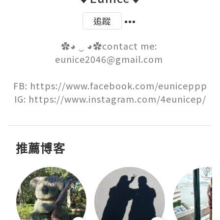
追蹤
✿◕ ‿ ◕✿contact me: 
eunice2046@gmail.com 

FB: https://www.facebook.com/euniceppp

IG: https://www.instagram.com/4eunicep/
推薦博客