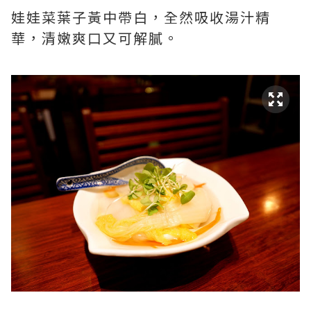
娃娃菜葉子黃中帶白，全然吸收湯汁精
華，清嫩爽口又可解膩。