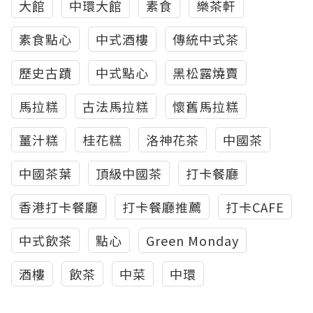
大館
中環大館
素食
樂茶軒
素食點心
中式酒樓
傳統中式茶
歷史古蹟
中式點心
黑松露燒賣
馬拉糕
古法馬拉糕
懷舊馬拉糕
薑汁糕
桂花糕
洛神花茶
中國茶
中國茶葉
頂級中國茶
打卡餐廳
香港打卡餐廳
打卡餐廳推薦
打卡CAFE
中式飲茶
點心
Green Monday
酒樓
飲茶
中菜
中環