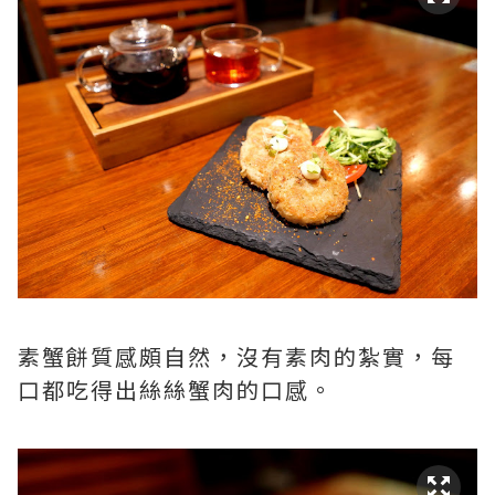
素蟹餅質感頗自然，沒有素肉的紮實，每
口都吃得出絲絲蟹肉的口感。