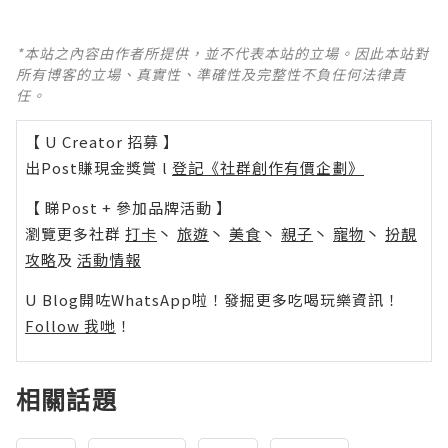
*本站之內容由作者所提供，並不代表本站的立場。因此本站對
所有博客的立場、真實性、準確性及完整性不負任何法律責
任。
【 U Creator 招募 】
出Post賺現金獎賞 l
登記《社群創作有價企劃》
【 睇Post + 參加品牌活動 】
瀏覽更多社群
打卡
丶
旅遊
丶
美食
丶
親子
丶
寵物
丶
扮靚
攻略
及
活動情報
U Blog開咗WhatsApp啦！發掘更多吃喝玩樂資訊！
Follow 我哋
！
相關話題