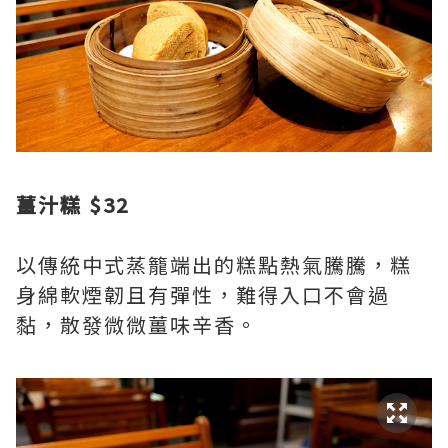
薑汁糕 $32
以傳統中式蒸籠端出的糕點熱氣騰騰，糕
身綿軟煙韌且有彈性，難得入口不會過
黏，散發微微薑味辛香。