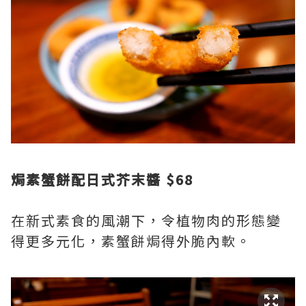
焗素蟹餅配日式芥末醬 $68
在新式素食的風潮下，令植物肉的形態變
得更多元化，素蟹餅焗得外脆內軟。