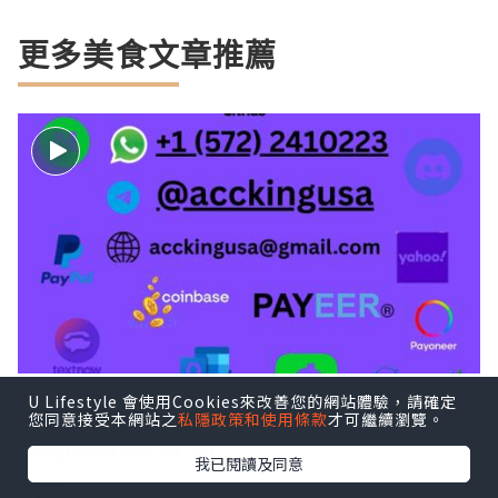
更多美食文章推薦
U Lifestyle 會使用Cookies來改善您的網站體驗，請確定
Step-by-Step: How to Buy, GitHub
您同意接受本網站之
私隱政策和使用條款
才可繼續瀏覽。
Accounts In 20..
我已閱讀及同意
Buy Old Yahoo Accoun
3小時前