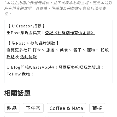
*本站之內容由作者所提供，並不代表本站的立場。因此本站對
所有博客的立場、真實性、準確性及完整性不負任何法律責
任。
【 U Creator 招募 】
出Post賺現金獎賞 l
登記《社群創作有價企劃》
【 睇Post + 參加品牌活動 】
瀏覽更多社群
打卡
丶
旅遊
丶
美食
丶
親子
丶
寵物
丶
扮靚
攻略
及
活動情報
U Blog開咗WhatsApp啦！發掘更多吃喝玩樂資訊！
Follow 我哋
！
相關話題
甜品
下午茶
Coffee & Nata
葡撻