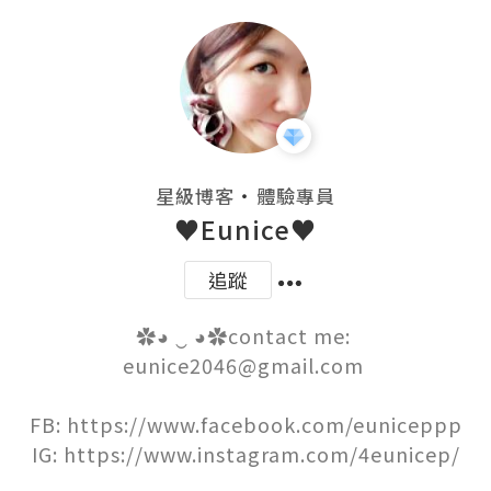
・
星級博客
體驗專員
♥Eunice♥
追蹤
✿◕ ‿ ◕✿contact me: 
eunice2046@gmail.com 

FB: https://www.facebook.com/euniceppp

IG: https://www.instagram.com/4eunicep/