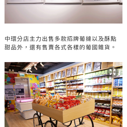
中環分店主力出售多款招牌葡撻以及酥點
甜品外，還有售賣各式各樣的葡國雜貨。