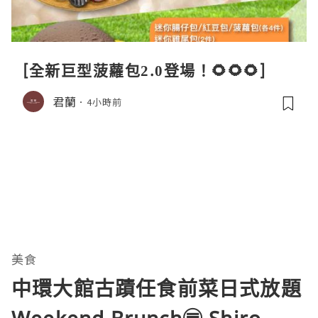
[全新巨型菠蘿包2.0登場！🌻🌻🌻]
君蘭
4小時前
美食
中環大館古蹟任食前菜日式放題