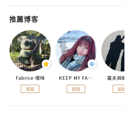
推薦博客
Fabrice 嚐味
KEEP MY FAITH
窩夫與蝦
追蹤
追蹤
追蹤