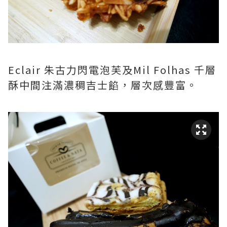
Eclair 朱古力閃電泡芙及Mil Folhas 千層
酥中間注滿濃稠吉士餡，層次感豐富。