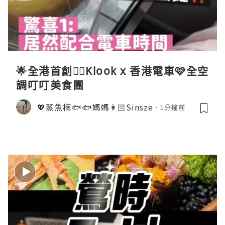
🌟全港首創☝🏻Klook x 香港電車🩷全空
調叮叮美食團
💖蒸魚楠🐟🐟媽媽👩🏻Sinsze
1分鐘前