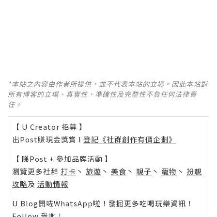
*本站之內容由作者所提供，並不代表本站的立場。因此本站對
所有博客的立場、真實性、準確性及完整性不負任何法律責
任。
【 U Creator 招募 】
出Post賺現金獎賞 l
登記《社群創作有價企劃》
【 睇Post + 參加品牌活動 】
瀏覽更多社群
打卡
丶
旅遊
丶
美食
丶
親子
丶
寵物
丶
扮靚
攻略
及
活動情報
U Blog開咗WhatsApp啦！發掘更多吃喝玩樂資訊！
Follow 我哋
！