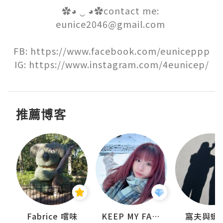
✿◕ ‿ ◕✿contact me: 
eunice2046@gmail.com 

FB: https://www.facebook.com/euniceppp

IG: https://www.instagram.com/4eunicep/
推薦博客
Fabrice 嚐味
KEEP MY FAITH
窩夫與蝦