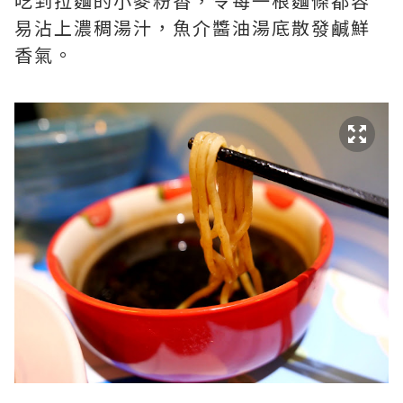
吃到拉麵的小麥粉香，令每一根麵條都容
易沾上濃稠湯汁，魚介醬油湯底散發鹹鮮
香氣。