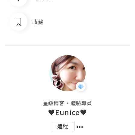
收藏
・
星級博客
體驗專員
♥Eunice♥
追蹤