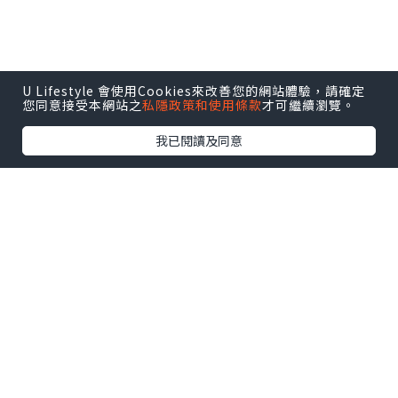
U Lifestyle 會使用Cookies來改善您的網站體驗，請確定
您同意接受本網站之
私隱政策和使用條款
才可繼續瀏覽。
我已閱讀及同意
佔地兩層，設計上巧妙地揉合大館的歷史
底蘊與新派和風元素，