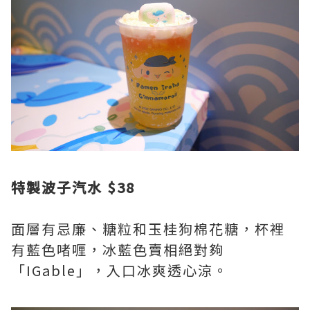
特製波子汽水 $38
面層有忌廉、糖粒和玉桂狗棉花糖，杯裡
有藍色啫喱，冰藍色賣相絕對夠
「IGable」，入口冰爽透心涼。