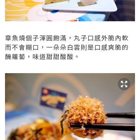
章魚燒個子渾圓飽滿，丸子口感外脆內軟
而不會糊口，一朵朵白雲則是口感爽脆的
醃蘿蔔，味道甜甜酸酸。