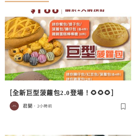
[全新巨型菠蘿包2.0登場！🌻🌻🌻]
君蘭
2小時前