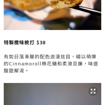
特製橙味梳打 $38
有如日落漸層的配色浪漫炫目，綴以萌爆
的Cinnamoroll棉花糖和柔滑忌廉，味道
酸甜解渴。