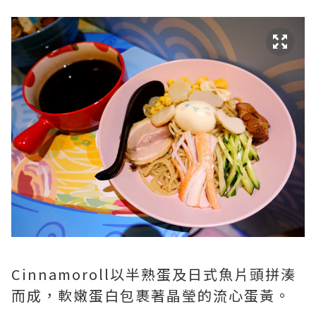
Cinnamoroll以半熟蛋及日式魚片頭拼湊
而成，軟嫩蛋白包裹著晶瑩的流心蛋黃。