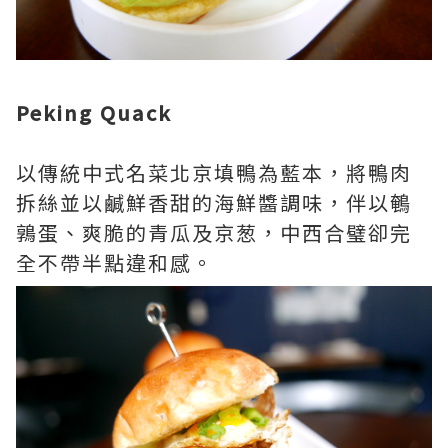
Peking Quack
以傳統中式名菜北京填鴨為藍本，將鴨肉
拆絲並以鹹鮮香甜的海鮮醬調味，伴以鵪
鶉蛋、爽脆的青瓜及京葱，中西合璧卻完
全不帶半點違和感。