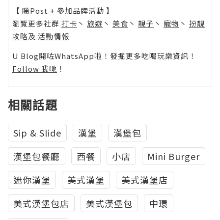
【 睇Post + 參加品牌活動 】
瀏覽更多社群
打卡
丶
旅遊
丶
美食
丶
親子
丶
寵物
丶
扮靚
攻略
及
活動情報
U Blog開咗WhatsApp啦！發掘更多吃喝玩樂資訊！
Follow 我哋
！
相關話題
Sip & Slide
漢堡
漢堡包
漢堡包餐廳
西餐
小店
Mini Burger
迷你漢堡
美式漢堡
美式漢堡店
美式漢堡包店
美式漢堡包
中環