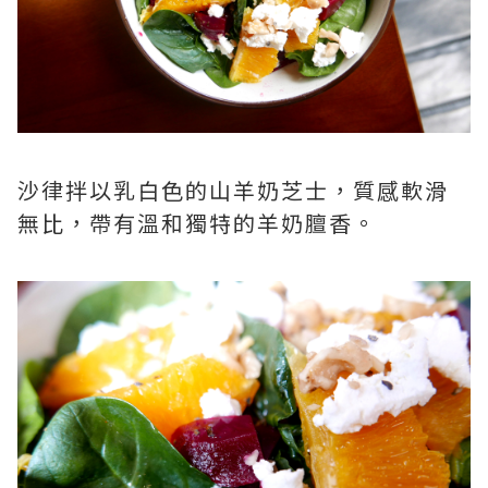
沙律拌以乳白色的山羊奶芝士，質感軟滑
無比，帶有溫和獨特的羊奶膻香。