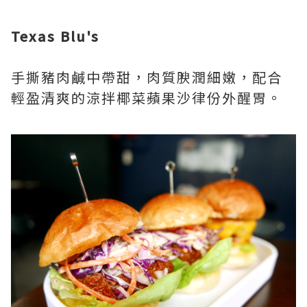
Texas Blu's
手撕豬肉鹹中帶甜，肉質腴潤細嫩，配合
輕盈清爽的涼拌椰菜蘋果沙律份外醒胃。