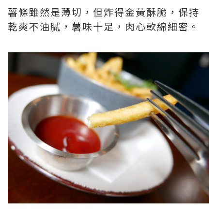
薯條雖然是薄切，但炸得金黃酥脆，保持
乾爽不油膩，薯味十足，肉心軟綿細密。