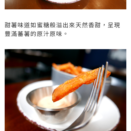
甜薯味道如蜜糖般溢出來天然香甜，呈現
豐滿蕃薯的原汁原味。