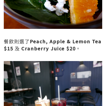
餐飲則選了
Peach, Apple & Lemon Tea
$15
及
Cranberry Juice $20
。