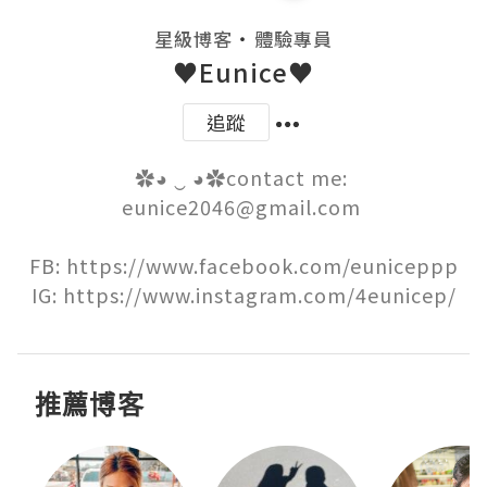
・
星級博客
體驗專員
♥Eunice♥
追蹤
✿◕ ‿ ◕✿contact me: 
eunice2046@gmail.com 

FB: https://www.facebook.com/euniceppp

IG: https://www.instagram.com/4eunicep/
推薦博客