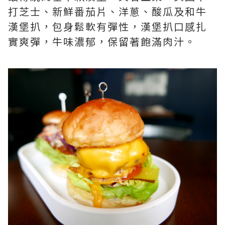
打芝士、新鮮番茄片、洋蔥、酸瓜及和牛
漢堡扒，包身鬆軟有彈性，漢堡扒口感扎
實爽彈，牛味濃郁，保留著飽滿肉汁。