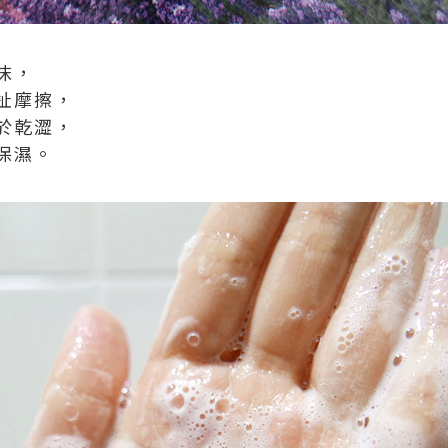
沫，
扯摩擦，
於乾澀，
保濕。