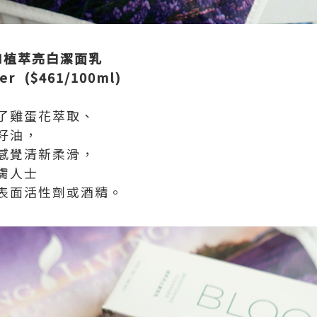
LOOM植萃亮白潔面乳
ser ($461/100ml)
了雞蛋花萃取、
籽油，
感覺清新柔滑，
膚人士
表面活性劑或酒精。