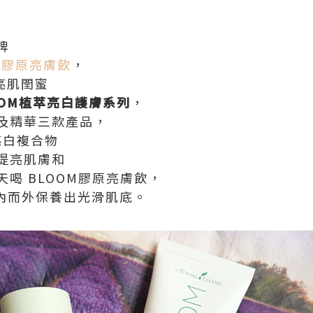
牌
OOM膠原亮膚飲
，
 亮肌閏蜜
OOM植萃亮白護膚系列
，
及精華三款產品，
 亮白複合物
提亮肌膚和
喝 BLOOM膠原亮膚飲，
從內而外保養出光滑肌底。