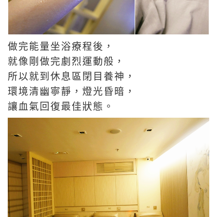
做完能量坐浴療程後，
就像剛做完劇烈運動般，
所以就到休息區閉目養神，
環境清幽寧靜，燈光昏暗，
讓血氣回復最佳狀態。