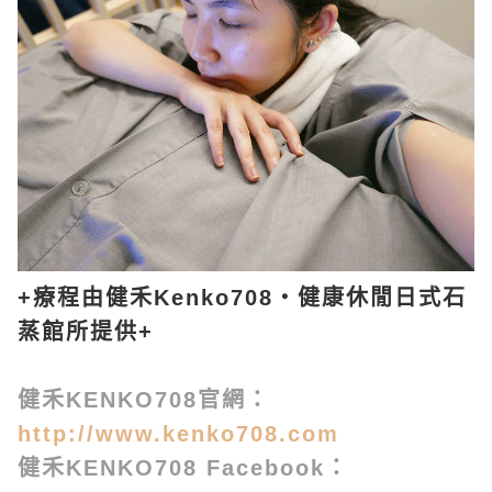
+療程由
健禾Kenko708・健康休閒日式石
蒸館
所提供+
健禾KENKO708官網：
http://www.kenko708.com
健禾KENKO708 Facebook：