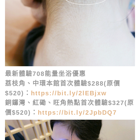
最新體驗
708能量坐浴
優惠
荔枝角、中環本館首次體驗$288(原價
$520)：
https://bit.ly/2lEBjxw
銅鑼灣、紅磡、旺角熱點首次體驗$327(原
價$520)：
https://bit.ly/2JpbDQ7