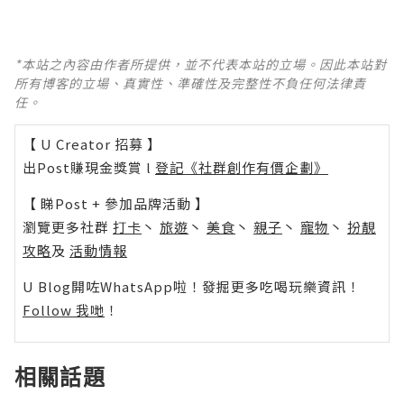
*本站之內容由作者所提供，並不代表本站的立場。因此本站對
所有博客的立場、真實性、準確性及完整性不負任何法律責
任。
【 U Creator 招募 】
出Post賺現金獎賞 l
登記《社群創作有價企劃》
【 睇Post + 參加品牌活動 】
瀏覽更多社群
打卡
丶
旅遊
丶
美食
丶
親子
丶
寵物
丶
扮靚
攻略
及
活動情報
U Blog開咗WhatsApp啦！發掘更多吃喝玩樂資訊！
Follow 我哋
！
相關話題