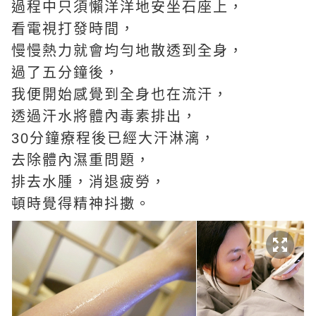
過程中只須懶洋洋地安坐石座上，
看電視打發時間，
慢慢熱力就會均勻地散透到全身，
過了五分鐘後，
我便開始感覺到全身也在流汗，
透過汗水將體內毒素排出，
30分鐘療程後已經大汗淋漓，
去除體內濕重問題，
排去水腫，消退疲勞，
頓時覺得精神抖擻。