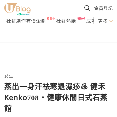
會員登記
社群創作有價企劃
社群熱話
成為U Creato
更多
女生
蒸出一身汗袪寒退濕疹♨ 健禾
Kenko708・健康休閒日式石蒸
館