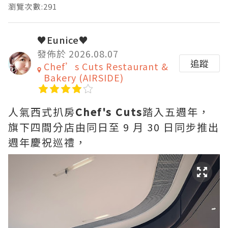
瀏覽次數:291
♥Eunice♥
發佈於 2026.08.07
追蹤
Chef’s Cuts Restaurant &
Bakery (AIRSIDE)
人氣西式扒房
Chef's Cuts
踏入五週年，
旗下四間分店由同日至 9 月 30 日同步推出
週年慶祝巡禮，