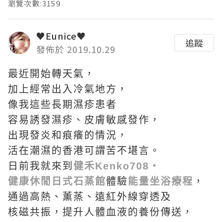
瀏覽次數:3159
♥Eunice♥
追蹤
發佈於 2019.10.29
最近開始轉天氣，
加上經常出入冷氣地方，
像我這些長期濕疹患者
容易誘發濕疹、皮膚敏感發作，
出現發炎和痕癢的情況，
活在潮濕的香港可謂苦不堪言。
日前我就來到
健禾Kenko708・
健康休閒日式石蒸館
體驗
能量坐浴療程
，
通過高熱、薰蒸、遠紅外線穿透及
核磁共振，提升人體血液的養份傳送，