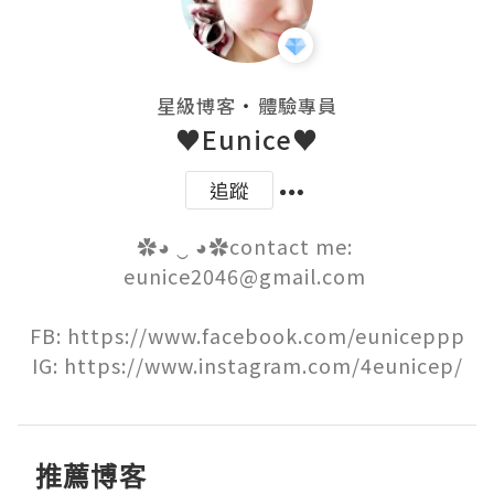
・
星級博客
體驗專員
♥Eunice♥
追蹤
✿◕ ‿ ◕✿contact me: 
eunice2046@gmail.com 

FB: https://www.facebook.com/euniceppp

IG: https://www.instagram.com/4eunicep/
推薦博客