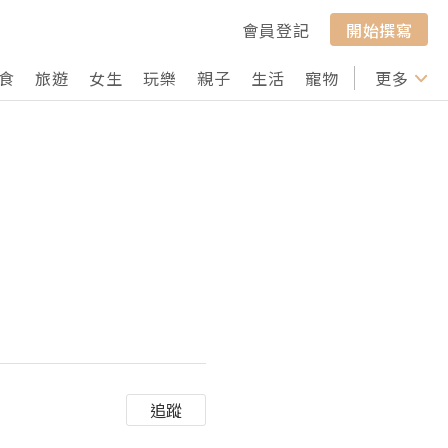
會員登記
開始撰寫
食
旅遊
女生
玩樂
親子
生活
寵物
行山
更多
打卡
追蹤