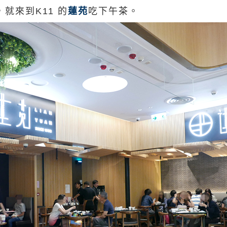
完，就來到K11 的
蓮苑
吃下午茶。