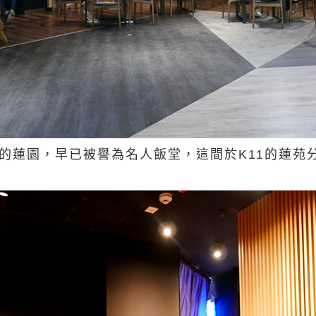
年的蓮園，早已被譽為名人飯堂，這間於K11的蓮苑