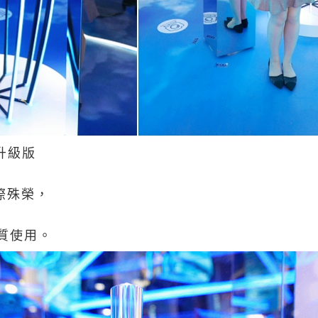
e 升級版
際殊榮，
質使用。