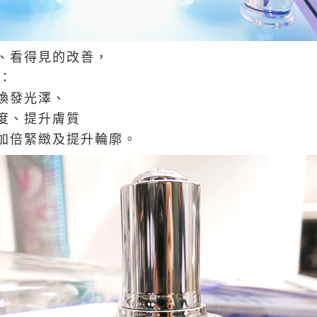
、看得見的改善，
：
煥發光澤、
度、提升膚質
加倍緊緻及提升輪廓。