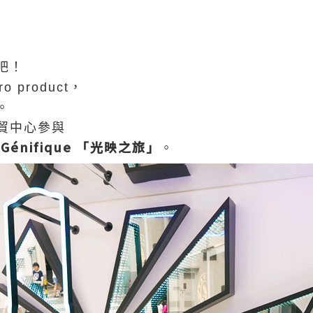
，
吧！
 product，
。
貿中心
參與
d Génifique 「光映之旅」
。