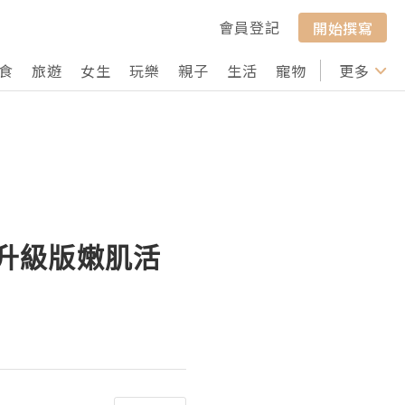
會員登記
開始撰寫
食
旅遊
女生
玩樂
親子
生活
寵物
行山
更多
打卡
e 升級版嫩肌活