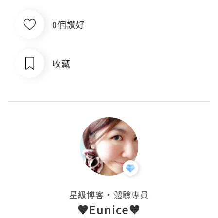
0個讚好
收藏
・
星級博客
體驗專員
♥Eunice♥