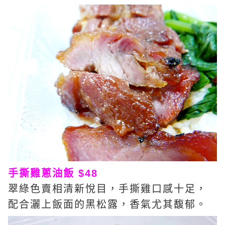
手撕雞蔥油飯 $48
翠綠色賣相清新悅目，手撕雞口感十足，
配合灑上飯面的黑松露，香氣尤其馥郁。