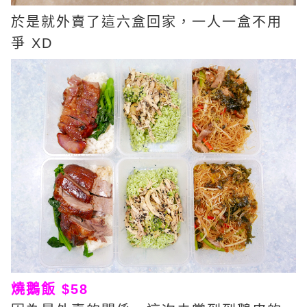
於是就外賣了這六盒回家，一人一盒不用
爭 XD
燒鵝飯 $58