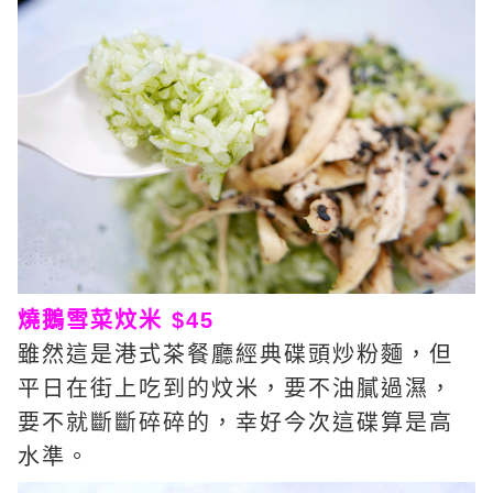
燒鵝雪菜炆米 $45
雖然這是港式茶餐廳經典碟頭炒粉麵，但
平日在街上吃到的炆米，要不油膩過濕，
要不就斷斷碎碎的，幸好今次這碟算是高
水準。