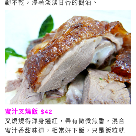
韌不乾，滲著淡淡甘香的鵝油。
蜜汁叉燒飯 $42
叉燒燒得渾身通紅，帶有微微焦香，混合
蜜汁香甜味道，相當好下飯，只是飯粒就