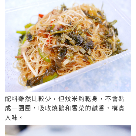
配料雖然比較少，但炆米夠乾身，不會黏
成一團團，吸收燒鵝和雪菜的鹹香，樸實
入味。