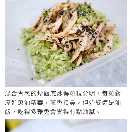
混合青葱的炒飯底炒得粒粒分明，每粒飯
滲進蔥油精華，蔥香撲鼻，但始終這是油
飯，吃得多難免會覺得有點油膩。