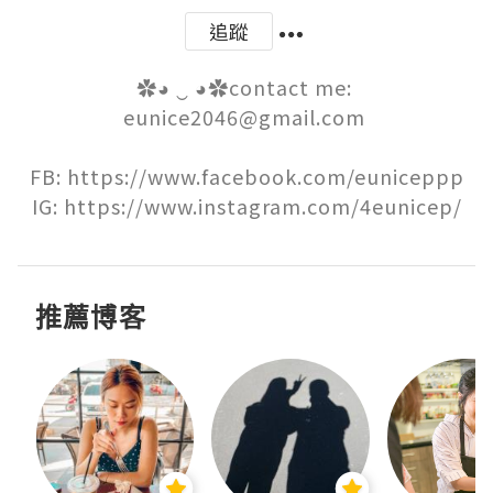
追蹤
✿◕ ‿ ◕✿contact me: 
eunice2046@gmail.com 

FB: https://www.facebook.com/euniceppp

IG: https://www.instagram.com/4eunicep/
推薦博客