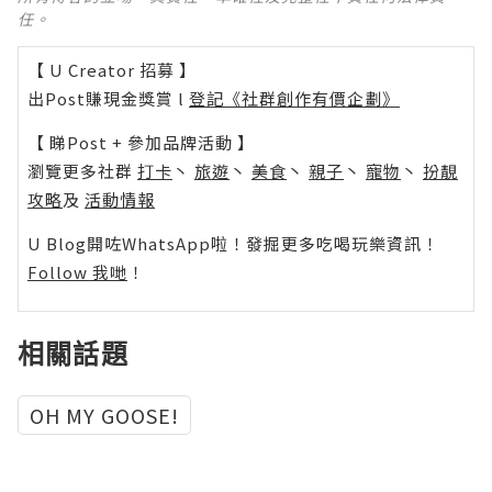
任。
【 U Creator 招募 】
出Post賺現金獎賞 l
登記《社群創作有價企劃》
【 睇Post + 參加品牌活動 】
瀏覽更多社群
打卡
丶
旅遊
丶
美食
丶
親子
丶
寵物
丶
扮靚
攻略
及
活動情報
U Blog開咗WhatsApp啦！發掘更多吃喝玩樂資訊！
Follow 我哋
！
相關話題
OH MY GOOSE!