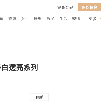
會員登記
開始撰寫
食
旅遊
女生
玩樂
親子
生活
寵物
行山
更多
打卡
花淨白透亮系列
追蹤