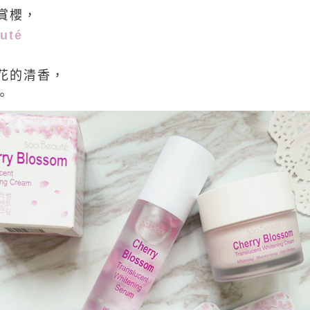
賞櫻，
auté
花的清香，
。