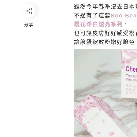
雖然今年春季沒去日本
不過有了這套
Soo Be
分享
櫻花淨白透亮系列
，
也可讓皮膚好好感受櫻
讓臉蛋綻放粉嫩好臉色