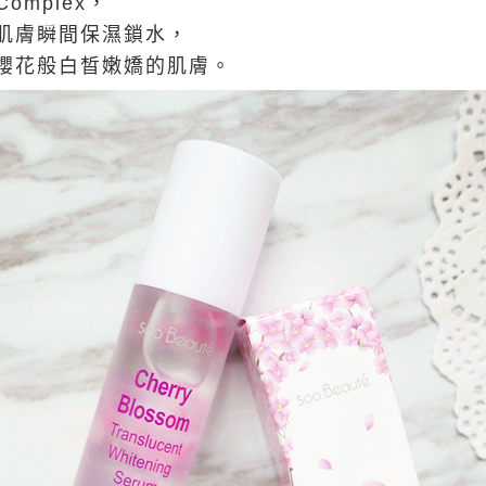
Complex，
肌膚瞬間保濕鎖水，
櫻花般白晳嫩嬌的肌膚。