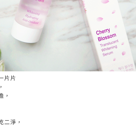
一片片
，
擔，
乾二淨，