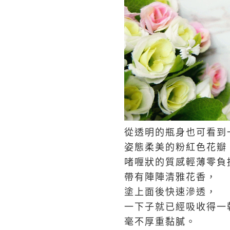
從透明的瓶身也可看到
姿態柔美的粉紅色花瓣
啫喱狀的質感輕薄零負
帶有陣陣清雅花香，
塗上面後快速滲透，
一下子就已經吸收得一
毫不厚重黏膩。