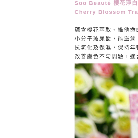
Soo Beauté 櫻花淨白
Cherry Blossom Tr
蘊含櫻花萃取、維他命
小分子玻尿酸，能滋潤
抗氧化及保濕，保持年
改善膚色不勻問題，適