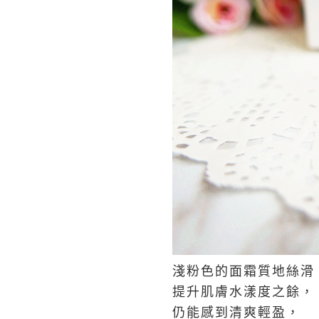
淺粉色的面霜質地絲滑
提升肌膚水漾度之餘，
仍能感到清爽輕盈，