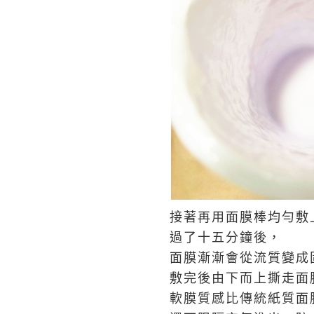
接著再用面膜棒均勻敷
過了十五分鐘後，
面膜漸漸會從流質
變成
敷完後由下而上撕走面
軟膜質感比傳統紙質面