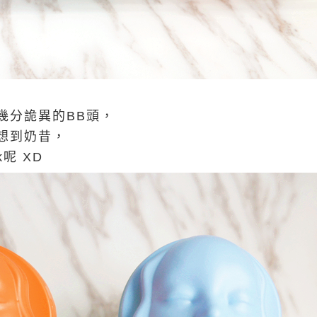
幾分詭異的BB頭，
想到奶昔，
呢 XD