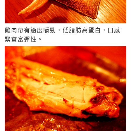
雞肉帶有適度嚼勁，低脂肪高蛋白，口感
緊實富彈性。