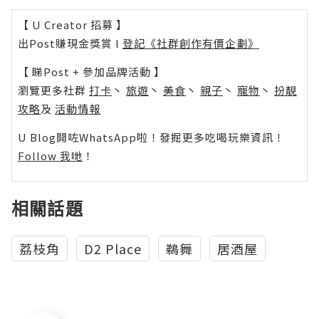
【 U Creator 招募 】
出Post賺現金獎賞 l
登記《社群創作有價企劃》
【 睇Post + 參加品牌活動 】
瀏覽更多社群
打卡
丶
旅遊
丶
美食
丶
親子
丶
寵物
丶
扮靚
攻略
及
活動情報
U Blog開咗WhatsApp啦！發掘更多吃喝玩樂資訊！
Follow 我哋
！
相關話題
荔枝角
D2 Place
鵜舞
居酒屋