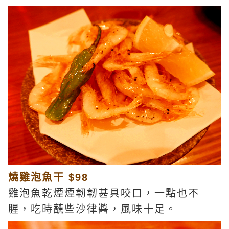
燒雞泡魚干 $98
雞泡魚乾煙煙韌韌甚具咬口，一點也不
腥，吃時蘸些沙律醬，風味十足。