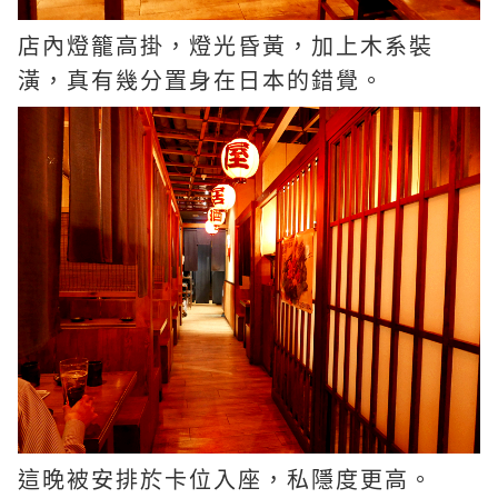
店內燈籠高掛，燈光昏黃，加上木系裝
潢，真有幾分置身在日本的錯覺。
這晚被安排於卡位入座，私隱度更高。