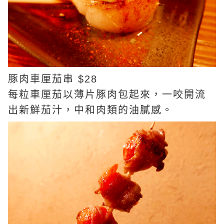
豚肉車厘茄串 $28
每粒車厘茄以薄片豚肉包起來，一咬開流
出新鮮茄汁，中和肉類的油膩感。