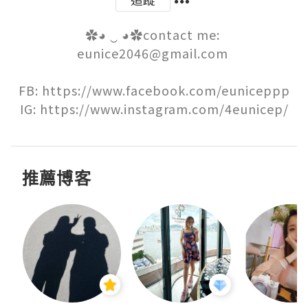
✿◕ ‿ ◕✿contact me: 
eunice2046@gmail.com 

FB: https://www.facebook.com/euniceppp

IG: https://www.instagram.com/4eunicep/
推薦博客