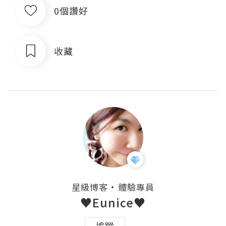
0個讚好
收藏
・
星級博客
體驗專員
♥Eunice♥
追蹤