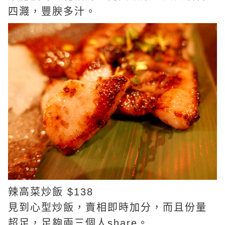
四濺，豐腴多汁。
辣高菜炒飯 $138
見到心型炒飯，賣相即時加分，而且份量
超足，足夠兩三個人share。