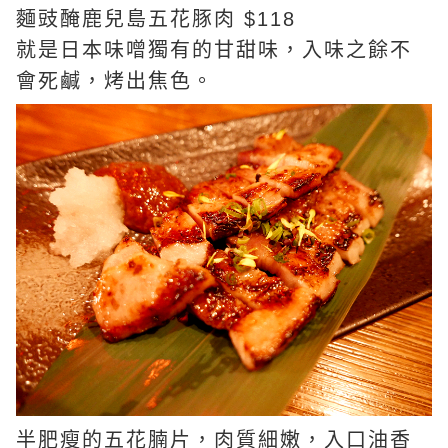
麵豉醃鹿兒島五花豚肉 $118
就是日本味噌獨有的甘甜味，入味之餘不
會死鹹，烤出焦色。
半肥瘦的五花腩片，肉質細嫩，入口油香