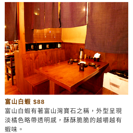
富山白蝦 $88
富山白蝦有著富山灣寶石之稱，外型呈現
淡橘色略帶透明感，酥酥脆脆的越嚼越有
蝦味。