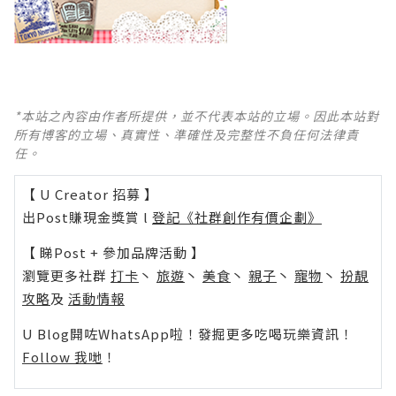
*本站之內容由作者所提供，並不代表本站的立場。因此本站對
所有博客的立場、真實性、準確性及完整性不負任何法律責
任。
【 U Creator 招募 】
出Post賺現金獎賞 l
登記《社群創作有價企劃》
【 睇Post + 參加品牌活動 】
瀏覽更多社群
打卡
丶
旅遊
丶
美食
丶
親子
丶
寵物
丶
扮靚
攻略
及
活動情報
U Blog開咗WhatsApp啦！發掘更多吃喝玩樂資訊！
Follow 我哋
！