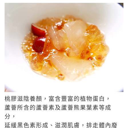
桃膠滋陰養顏，富含豐富的植物蛋白，
蘆薈所含的蘆薈素及蘆薈熊果葉素等成
分，
延緩黑色素形成、滋潤肌膚，排走體內廢