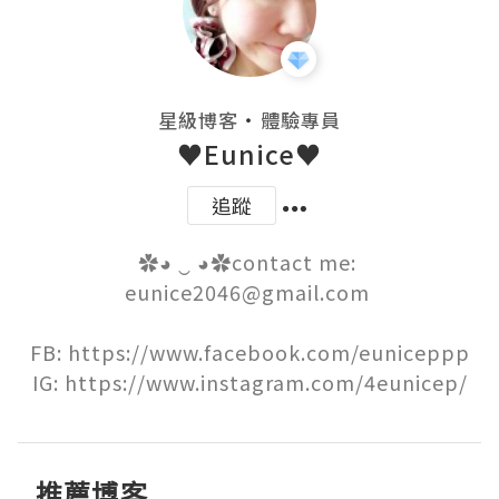
・
星級博客
體驗專員
♥Eunice♥
追蹤
✿◕ ‿ ◕✿contact me: 
eunice2046@gmail.com 

FB: https://www.facebook.com/euniceppp

IG: https://www.instagram.com/4eunicep/
推薦博客