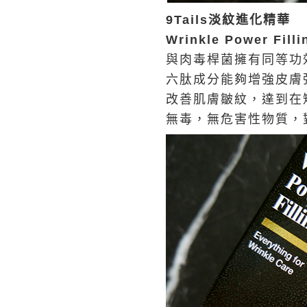
9Tails淡紋進化精華
Wrinkle Power Fill
與肉毒桿菌擁有同等功
六肽成分能夠增強皮膚
改善肌膚皺紋，達到在
無毒，無危害性物質，