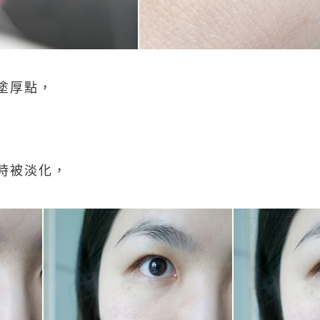
塗厚點，
時被淡化，