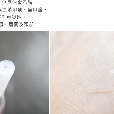
、無尼泊金乙脂、
P、無二苯甲酮、無甲醛，
下垂重災區，
頭、眉間及頸部。