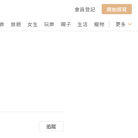
會員登記
開始撰寫
食
旅遊
女生
玩樂
親子
生活
寵物
行山
更多
打卡
追蹤