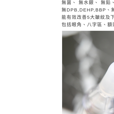
無菌、 無水銀、 無鉛
無DPB,DEHP,BB
能有效改善5大皺紋及
包括眼角、八字區、額