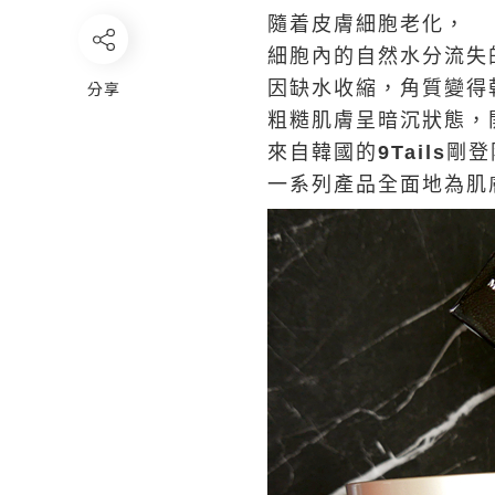
隨着皮膚細胞老化，
細胞內的自然水分流失
分享
因缺水收縮，角質變得
粗糙肌膚呈暗沉狀態，
來自韓國的
9Tails
剛登
一系列產品全面地為肌