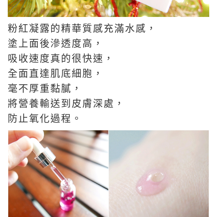
粉紅凝露的精華質感充滿水感，
塗上面後滲透度高，
吸收速度真的很快速，
全面直達肌底細胞，
毫不厚重黏膩，
將營養輸送到皮膚深處，
防止氧化過程。