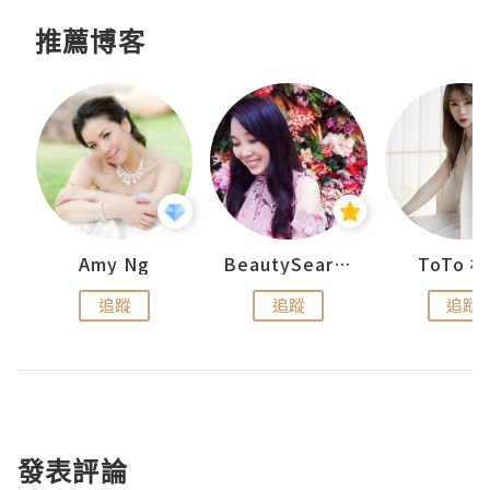
推薦博客
uit
Amy Ng
BeautySearch
ToTo 
追蹤
追蹤
追蹤
發表評論