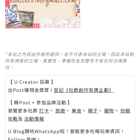
*本站之內容由作者所提供，並不代表本站的立場。因此本站對
所有博客的立場、真實性、準確性及完整性不負任何法律責
任。
【 U Creator 招募 】
出Post賺現金獎賞 l
登記《社群創作有價企劃》
【 睇Post + 參加品牌活動 】
瀏覽更多社群
打卡
丶
旅遊
丶
美食
丶
親子
丶
寵物
丶
扮靚
攻略
及
活動情報
U Blog開咗WhatsApp啦！發掘更多吃喝玩樂資訊！
Follow 我哋
！