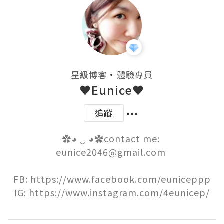
・
星級博客
體驗專員
♥Eunice♥
追蹤
✿◕ ‿ ◕✿contact me: 
eunice2046@gmail.com 

FB: https://www.facebook.com/euniceppp

IG: https://www.instagram.com/4eunicep/