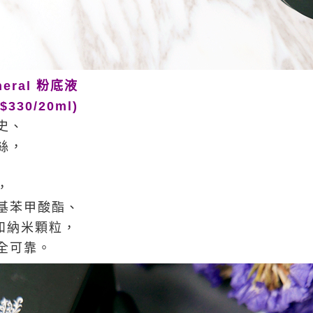
ineral 粉底液
($330/20ml)
史、
絲，
，
基苯甲酸酯、
A和納米顆粒，
全可靠。