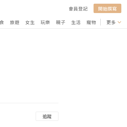
會員登記
開始撰寫
食
旅遊
女生
玩樂
親子
生活
寵物
行山
更多
打卡
追蹤