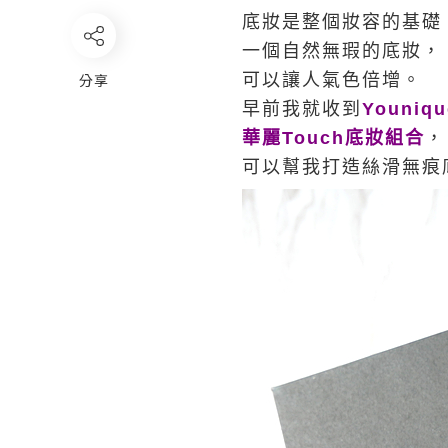
底妝是整個妝容的基礎
一個自然無瑕的底妝，
分享
可以讓人氣色倍增。
早前我就收到
Youniqu
華麗Touch底妝組合
，
可以幫我打造
絲滑
無痕