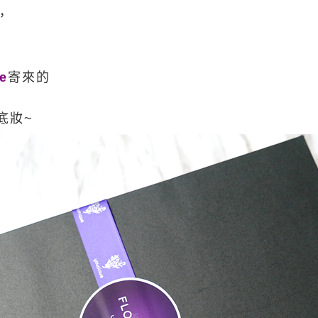
，
e
寄來的
底妝~