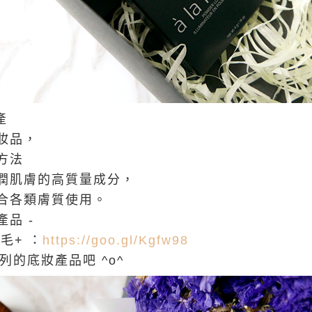
產
妝品，
方法
潤肌膚的高質量成分，
合各類膚質使用。
品 -
睫毛+ ：
https://goo.gl/Kgfw98
系列的底妝產品吧 ^o^