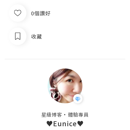
0個讚好
收藏
・
星級博客
體驗專員
♥Eunice♥