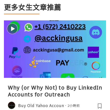
更多女生文章推薦
Why (or Why Not) to Buy LinkedIn
Accounts for Outreach
Buy Old Yahoo Accoun
2小時前