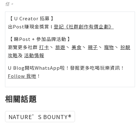
任。
【 U Creator 招募 】
出Post賺現金獎賞 l
登記《社群創作有價企劃》
【 睇Post + 參加品牌活動 】
瀏覽更多社群
打卡
丶
旅遊
丶
美食
丶
親子
丶
寵物
丶
扮靚
攻略
及
活動情報
U Blog開咗WhatsApp啦！發掘更多吃喝玩樂資訊！
Follow 我哋
！
相關話題
NATURE’S BOUNTY®