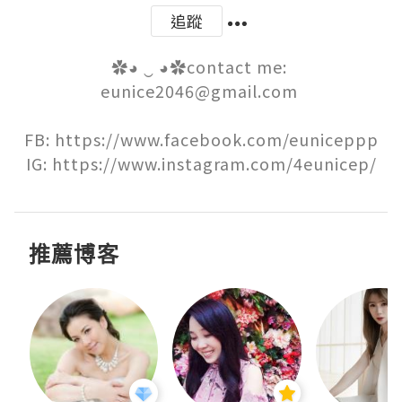
追蹤
✿◕ ‿ ◕✿contact me: 
eunice2046@gmail.com 

FB: https://www.facebook.com/euniceppp

IG: https://www.instagram.com/4eunicep/
推薦博客