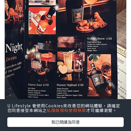
U Lifestyle 會使用Cookies來改善您的網站體驗，請確定
您同意接受本網站之
私隱政策和使用條款
才可繼續瀏覽。
寬闊的主用餐區空間感十足，輕工業風裝
潢簡約時尚，
我已閱讀及同意