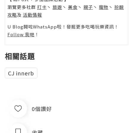
瀏覽更多社群
打卡
丶
旅遊
丶
美食
丶
親子
丶
寵物
丶
扮靚
攻略
及
活動情報
U Blog開咗WhatsApp啦！發掘更多吃喝玩樂資訊！
Follow 我哋
！
相關話題
CJ innerb
0個讚好
收藏