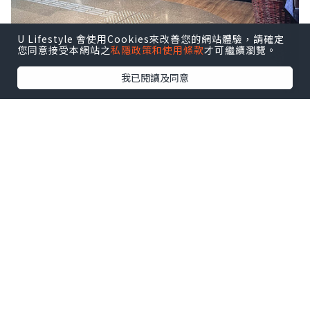
U Lifestyle 會使用Cookies來改善您的網站體驗，請確定
您同意接受本網站之
私隱政策和使用條款
才可繼續瀏覽。
我已閱讀及同意
八月逢星期四約 18:30–21:30於啟德
AIRSIDE 分店舉行 Live Music 現場音樂
表演，氣氛更熱鬧，
點擊圖片放大
這晚還有客席調酒師助興，以匠心手藝呈
獻多款五週年慶典期間限定雞尾酒，