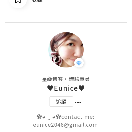
・
星級博客
體驗專員
♥Eunice♥
追蹤
✿◕ ‿ ◕✿contact me: 
eunice2046@gmail.com 
