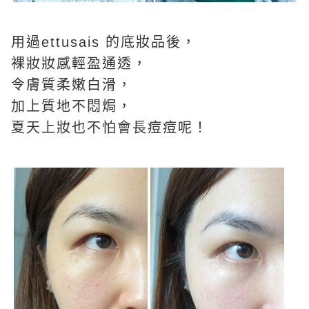
用過ettusais 的底妝品後，
裸妝妝感輕盈通透，
令膚質柔嫩白滑，
加上質地不悶焗，
夏天上妝也不怕會長痘痘呢！