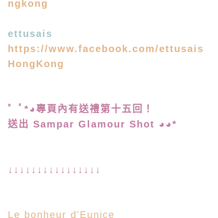
ngkong
ettusais
https://www.facebook.com/ettusais
HongKong
゜ﾟ*◕專頁內有送禮第
十五回！
送出 Sampar Glamour Shot ◕◕*
↓↓↓↓↓↓↓↓↓↓↓↓↓↓↓↓
Le bonheur d'Eunice