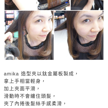
amika 造型夾以鈦金屬板製成，
拿上手相當輕身，
加上夾面平滑，
滑動時不會纏住頭髮，
夾了內捲
後髮絲手感柔滑，