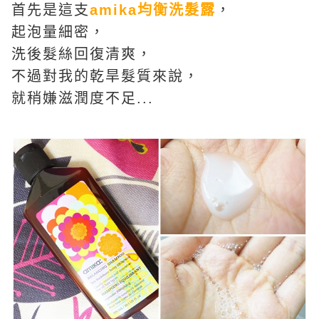
首先是這支
amika均衡洗髮露
，
起泡量細密，
洗後髮絲回復清爽，
不過對我的乾旱髮質來說，
就稍嫌滋潤度不足...