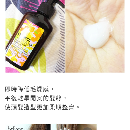
即時降低毛燥感，
平復乾旱開叉的髮絲，
使頭髮造型更加柔順整齊。