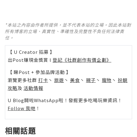
*本站之內容由作者所提供，並不代表本站的立場。因此本站對
所有博客的立場、真實性、準確性及完整性不負任何法律責
任。
【 U Creator 招募 】
出Post賺現金獎賞 l
登記《社群創作有價企劃》
【 睇Post + 參加品牌活動 】
瀏覽更多社群
打卡
丶
旅遊
丶
美食
丶
親子
丶
寵物
丶
扮靚
攻略
及
活動情報
U Blog開咗WhatsApp啦！發掘更多吃喝玩樂資訊！
Follow 我哋
！
相關話題