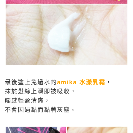
最後塗上免過水的
amika 水漾乳霜
，
抹於髮絲上瞬即被吸收，
觸感輕盈清爽，
不會因過黏而黏著灰塵。