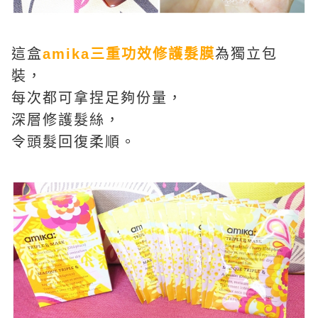
這盒
amika三重功效修護髮膜
為獨立包
裝，
每次都可拿捏足夠份量，
深層修護髮絲，
令頭髮回復柔順。