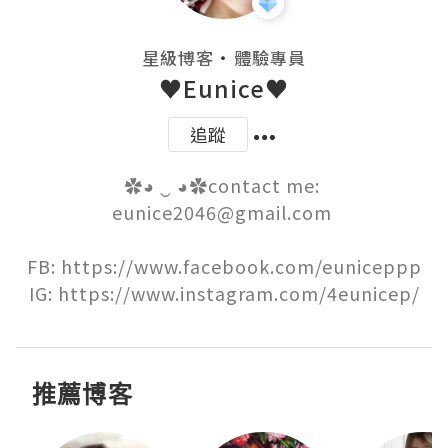
・
星級博客
體驗專員
♥Eunice♥
追蹤
✿◕ ‿ ◕✿contact me: 
eunice2046@gmail.com 

FB: https://www.facebook.com/euniceppp

IG: https://www.instagram.com/4eunicep/
推薦博客