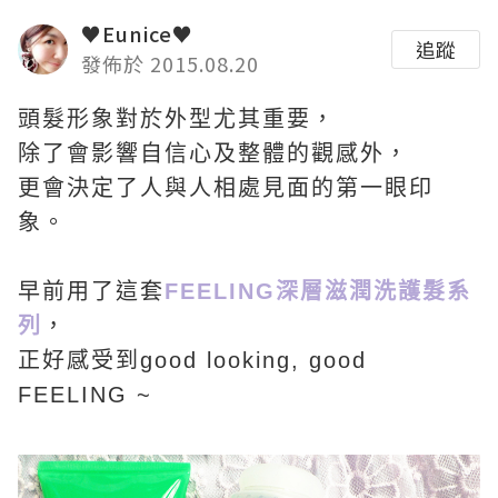
♥Eunice♥
追蹤
發佈於 2015.08.20
頭髮形象對於外型尤其重要，
除了會影響自信心及整體的觀感外，
更會決定了人與人相處見面的第一眼印
象。
早前用了這套
FEELING深層滋潤洗護髮系
列
，
正好感受到good looking, good
FEELING ~