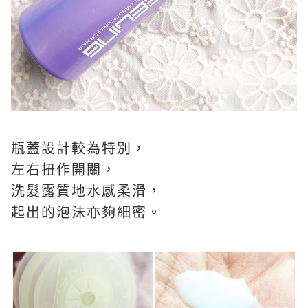
瓶蓋設計較為特別，
左右扭作開關，
洗髮露質地水感柔滑，
起出的泡沬亦夠細密。