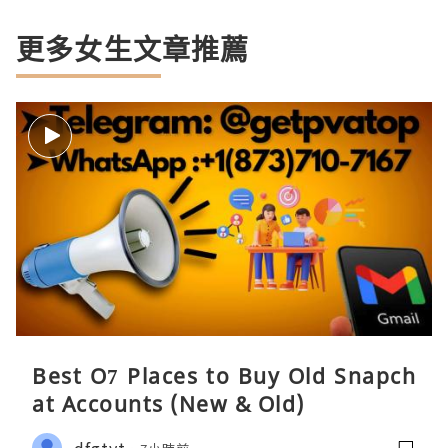
更多女生文章推薦
Best O7 Places to Buy Old Snapch
at Accounts (New & Old)
dfgtyt