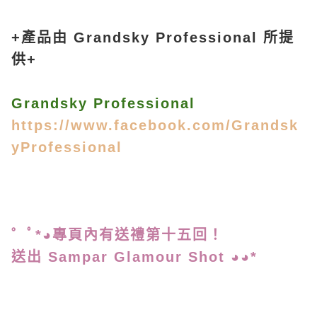
+產品由 Grandsky Professional 所提
供+
Grandsky Professional
https://www.facebook.com/Grandsk
yProfessional
゜ﾟ*◕專頁內有送禮第
十五回！
送出 Sampar Glamour Shot ◕◕*