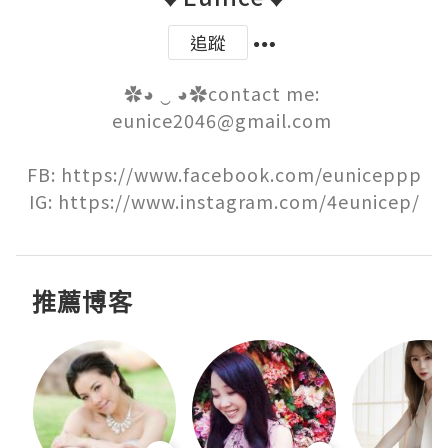
追蹤
✿◕ ‿ ◕✿contact me: 
eunice2046@gmail.com 

FB: https://www.facebook.com/euniceppp

IG: https://www.instagram.com/4eunicep/
推薦博客