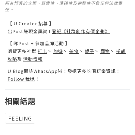
所有博客的立場、真實性、準確性及完整性不負任何法律責
任。
【 U Creator 招募 】
出Post賺現金獎賞 l
登記《社群創作有價企劃》
【 睇Post + 參加品牌活動 】
瀏覽更多社群
打卡
丶
旅遊
丶
美食
丶
親子
丶
寵物
丶
扮靚
攻略
及
活動情報
U Blog開咗WhatsApp啦！發掘更多吃喝玩樂資訊！
Follow 我哋
！
相關話題
FEELING