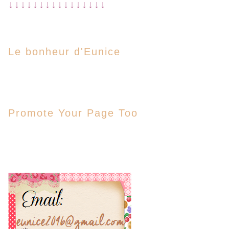
↓↓↓↓↓↓↓↓↓↓↓↓↓↓↓↓
Le bonheur d'Eunice
Promote Your Page Too