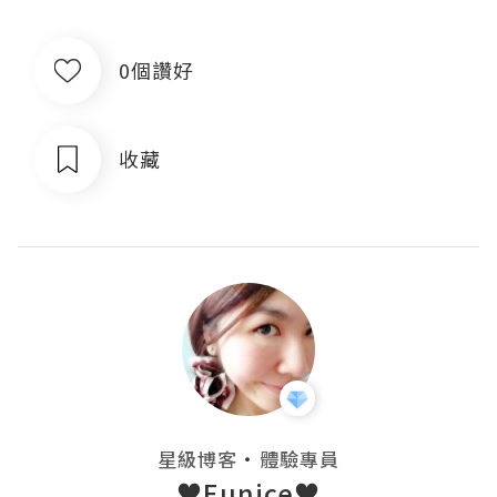
0個讚好
收藏
・
星級博客
體驗專員
♥Eunice♥