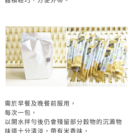
體積輕巧，方便外帶。
需於早餐及晚餐前服用，
每次一包，
以開水拌勻後仍會殘留部分穀物的沉澱物
味道十分
清淡，帶有米香味，