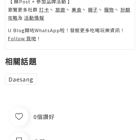
【 睇Post + 參加品牌活動 】
瀏覽更多社群
打卡
丶
旅遊
丶
美食
丶
親子
丶
寵物
丶
扮靚
攻略
及
活動情報
U Blog開咗WhatsApp啦！發掘更多吃喝玩樂資訊！
Follow 我哋
！
相關話題
Daesang
0個讚好