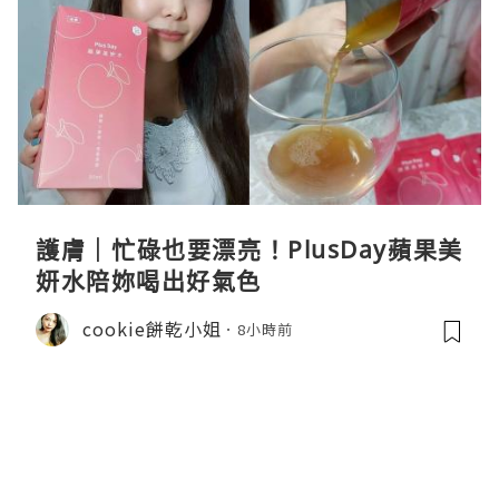
護膚｜忙碌也要漂亮！PlusDay蘋果美
妍水陪妳喝出好氣色
cookie餅乾小姐
8小時前