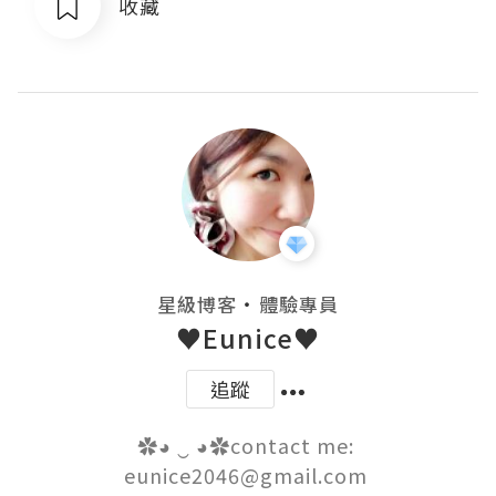
收藏
・
星級博客
體驗專員
♥Eunice♥
追蹤
✿◕ ‿ ◕✿contact me: 
eunice2046@gmail.com 
