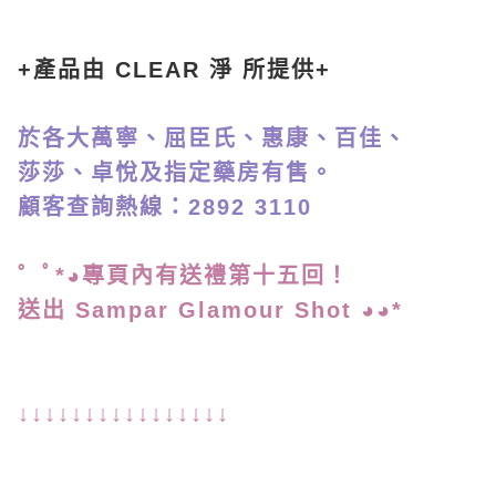
+產品由 CLEAR 淨 所提供+
於各大萬寧、屈臣氏、惠康、百佳、
莎莎、卓悅及指定藥房有售。
顧客查詢熱線：2892 3110
゜ﾟ*◕專頁內有送禮第
十五回！
送出 Sampar Glamour Shot ◕◕*
↓↓↓↓↓↓↓↓↓↓↓↓↓↓↓↓