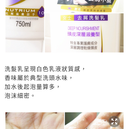
洗髮乳呈現白色乳液狀質感，
香味屬於典型洗頭水味，
加水後起泡量算多，
泡沫細密。