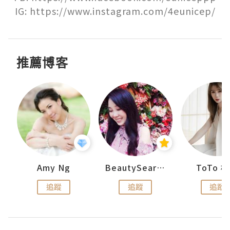
IG: https://www.instagram.com/4eunicep/
推薦博客
uit
Amy Ng
BeautySearch
ToTo 
追蹤
追蹤
追蹤