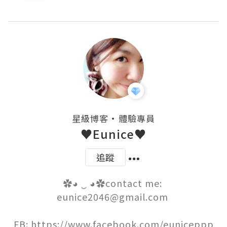
・
星級博客
體驗專員
♥Eunice♥
追蹤
✿◕ ‿ ◕✿contact me: 
eunice2046@gmail.com 

FB: https://www.facebook.com/euniceppp
