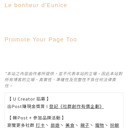
Le bonheur d'Eunice
Promote Your Page Too
*本站之內容由作者所提供，並不代表本站的立場。因此本站對
所有博客的立場、真實性、準確性及完整性不負任何法律責
任。
【 U Creator 招募 】
出Post賺現金獎賞 l
登記《社群創作有價企劃》
【 睇Post + 參加品牌活動 】
瀏覽更多社群
打卡
丶
旅遊
丶
美食
丶
親子
丶
寵物
丶
扮靚