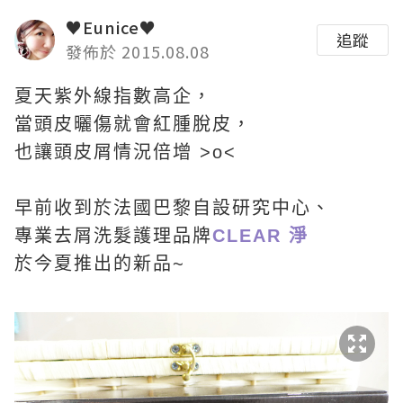
♥Eunice♥
追蹤
發佈於 2015.08.08
夏天紫外線指數高企，
當頭皮曬傷就會紅腫脫皮，
也讓頭皮屑情況倍增 >o<
早前收到於法國巴黎自設研究中心、
專業去屑洗髮護理品牌
CLEAR 淨
於今夏推出的新品~