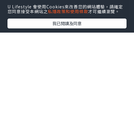
U Lifestyle 會使用Cookies來改善您的網站體驗，請確定
您同意接受本網站之
私隱政策和使用條款
才可繼續瀏覽。
我已閱讀及同意
八月逢星期四約 18:30–21:30於啟德
AIRSIDE 分店舉行 Live Music 現場音樂
表演，氣氛更熱鬧，
點擊圖片放大
這晚還有客席調酒師助興，以匠心手藝呈
獻多款五週年慶典期間限定雞尾酒，