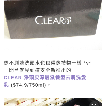
想不到連洗頭水也包得像禮物一樣 *v*
一開盒就見到這支全新推出的
CLEAR 淨頭皮深層滋養型去屑洗髮
乳
($74.9/750ml)。