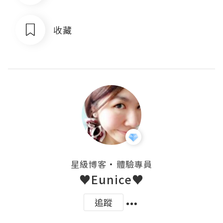
收藏
・
星級博客
體驗專員
♥Eunice♥
追蹤