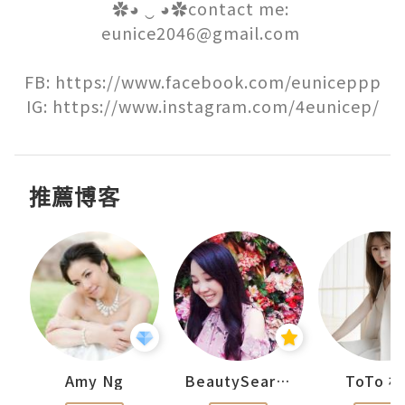
✿◕ ‿ ◕✿contact me: 
eunice2046@gmail.com 

FB: https://www.facebook.com/euniceppp

IG: https://www.instagram.com/4eunicep/
推薦博客
uit
Amy Ng
BeautySearch
ToTo 