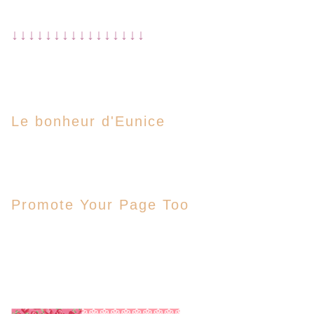
↓↓↓↓↓↓↓↓↓↓↓↓↓↓↓↓
Le bonheur d'Eunice
Promote Your Page Too