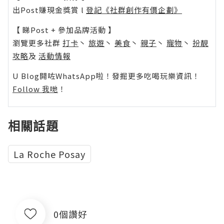
出Post賺現金獎賞 l
登記《社群創作有價企劃》
【 睇Post + 參加品牌活動 】
瀏覽更多社群
打卡
丶
旅遊
丶
美食
丶
親子
丶
寵物
丶
扮靚
攻略
及
活動情報
U Blog開咗WhatsApp啦！發掘更多吃喝玩樂資訊！
Follow 我哋
！
相關話題
La Roche Posay
0個讚好