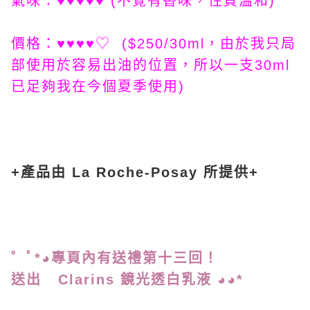
氣味：♥♥♥♥♥ (不覺有香味，性質溫和)
價格：♥♥♥♥♡ ($250/30ml，由於我只局
部使用於容易出油的位置，所以一支30ml
已足夠我在今個夏季使用)
+產品由 La Roche-Posay 所提供+
゜ﾟ*◕專頁內有送禮第十三
回！
送出 Clarins 鏡光透白乳液 ◕◕*