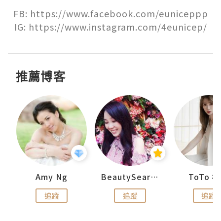
FB: https://www.facebook.com/euniceppp

IG: https://www.instagram.com/4eunicep/
推薦博客
uit
Amy Ng
BeautySearch
ToTo 
追蹤
追蹤
追蹤