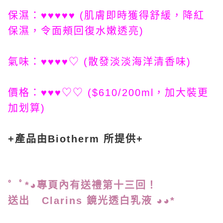
保濕：♥♥♥♥♥ (肌膚即時獲得舒緩，降紅
保濕，令面頰回復水嫩透亮)
氣味：♥♥♥♥♡ (散發淡淡海洋清香味)
價格：♥♥♥♡♡ ($610/200ml，加大裝更
加划算)
+產品由Biotherm 所提供+
゜ﾟ*◕專頁內有送禮第十三
回！
送出 Clarins 鏡光透白乳液 ◕◕*