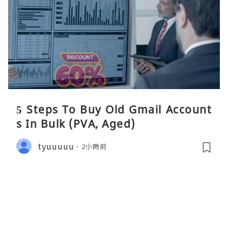
5 Steps To Buy Old Gmail Account
s In Bulk (PVA, Aged)
tyuuuuu
2小時前