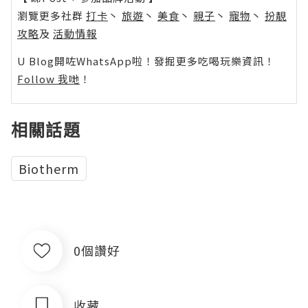
瀏覽更多社群
打卡
丶
旅遊
丶
美食
丶
親子
丶
寵物
丶
扮靚
攻略
及
活動情報
U Blog開咗WhatsApp啦！發掘更多吃喝玩樂資訊！
Follow 我哋
！
相關話題
Biotherm
0個讚好
收藏