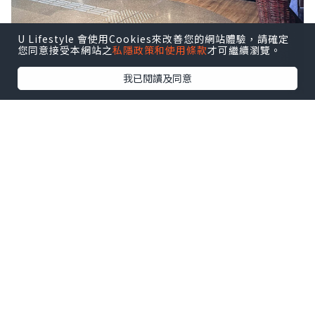
U Lifestyle 會使用Cookies來改善您的網站體驗，請確定
您同意接受本網站之
私隱政策和使用條款
才可繼續瀏覽。
我已閱讀及同意
八月逢星期四約 18:30–21:30於啟德
AIRSIDE 分店舉行 Live Music 現場音樂
表演，氣氛更熱鬧，
點擊圖片放大
這晚還有客席調酒師助興，以匠心手藝呈
獻多款五週年慶典期間限定雞尾酒，