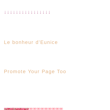
↓↓↓↓↓↓↓↓↓↓↓↓↓↓↓↓
Le bonheur d'Eunice
Promote Your Page Too