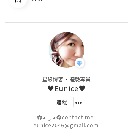
・
星級博客
體驗專員
♥Eunice♥
追蹤
✿◕ ‿ ◕✿contact me: 
eunice2046@gmail.com 
