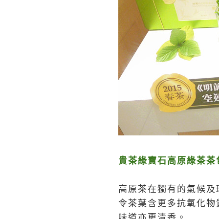
貴茶綠寶石高原綠茶茶包 
高原茶在獨有的氣候及
令茶葉含更多抗氧化物
味道亦更清香。