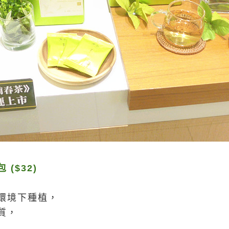
($32)
環境下種植，
質，