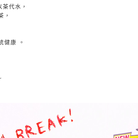
慣以茶代水，
茶，
統健康 。
~