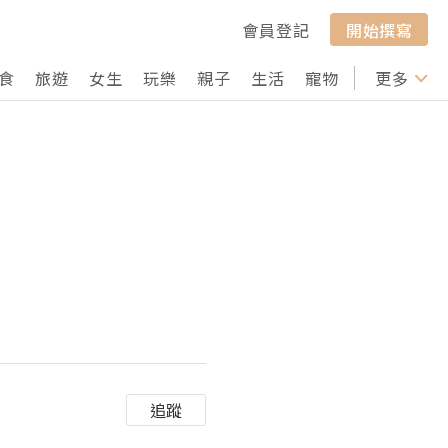
會員登記
開始撰寫
食
旅遊
女生
玩樂
親子
生活
寵物
行山
更多
打卡
追蹤