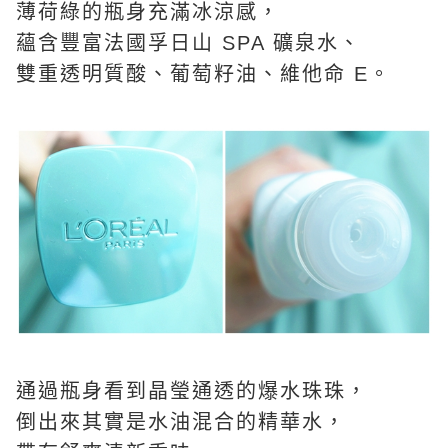
薄荷綠的瓶身充滿冰涼感，
蘊含豐富法國孚日山 SPA 礦泉水、
雙重透明質酸、葡萄籽
油、維他命 E。
通過瓶身看到晶瑩通透的爆水珠珠，
倒出來其實是水油混合的精華水，