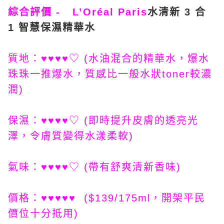
綜合評價 - L’Oréal Paris
水清新 3 合
1 智慧保濕精華水
質地：♥♥♥♥♡ (水油混合的精華水，
爆水
珠珠一推爆水，
質感比一般水狀toner較濃
潤
)
保濕：♥♥♥♥♡ (即時提升皮膚的透亮光
澤，
令膚質變得水漾柔軟
)
氣味：♥♥♥♥♡ (帶有舒爽清新香味)
價格：♥♥♥♥♥ ($139/175ml，開架平民
價位十分抵用
)