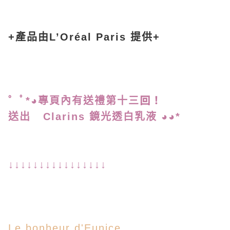
+產品由L’Oréal Paris 提供+
回！
゜ﾟ*◕專頁內有送禮第十三
送出 Clarins 鏡光透白乳液 ◕◕*
↓↓↓↓↓↓↓↓↓↓↓↓↓↓↓↓
Le bonheur d'Eunice