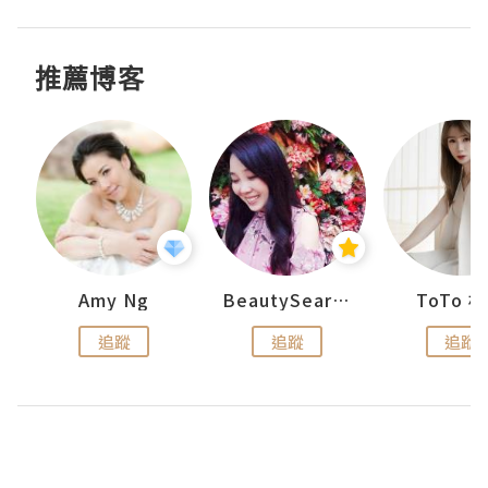
推薦博客
uit
Amy Ng
BeautySearch
ToTo 
追蹤
追蹤
追蹤