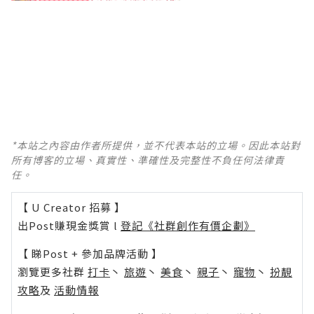
*本站之內容由作者所提供，並不代表本站的立場。因此本站對
所有博客的立場、真實性、準確性及完整性不負任何法律責
任。
【 U Creator 招募 】
出Post賺現金獎賞 l
登記《社群創作有價企劃》
【 睇Post + 參加品牌活動 】
瀏覽更多社群
打卡
丶
旅遊
丶
美食
丶
親子
丶
寵物
丶
扮靚
攻略
及
活動情報