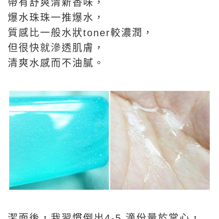
帶有舒爽清新香味，
爆水珠珠一推爆水，
質感比一般水狀toner較濃潤，
但很快就滲透肌膚，
清爽水感而不油膩。
潔面後，我習慣倒出4-5 滴份量於掌心，