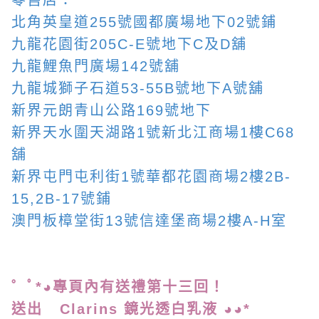
零售店：
北角英皇道255號國都廣場地下02號鋪
九龍花園街205C-E號地下C及D舖
九龍鯉魚門廣場142號舖
九龍城獅子石道53-55B號地下A號舖
新界元朗青山公路169號地下
新界天水圍天湖路1號新北江商場1樓C68
舖
新界屯門屯利街1號華都花園商場2樓2B-
15,2B-17號鋪
澳門板樟堂街13號信達堡商場2樓A-H室
゜ﾟ*◕專頁內有送禮第十三
回！
送出 Clarins 鏡光透白乳液 ◕◕*