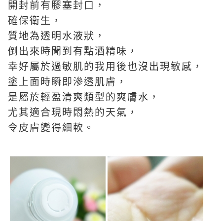
開封前有膠塞封口，
確保衛生，
質地為透明水液狀，
倒出來時聞到有點酒精味，
幸好屬於過敏肌的我用後也沒出現敏感，
塗上面時瞬即滲透肌膚，
是屬於輕盈清爽類型的爽膚水，
尤其適合現時悶熱的天氣，
令皮膚變得細軟。