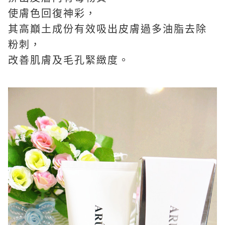
使膚色回復神彩，
其高巔土成份有效吸出皮膚過多油脂去除
粉刺，
改善肌膚及毛孔緊緻度。