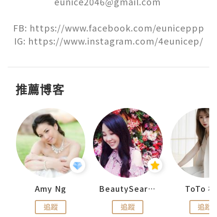
eunice2046@gmail.com 

FB: https://www.facebook.com/euniceppp

IG: https://www.instagram.com/4eunicep/
推薦博客
uit
Amy Ng
BeautySearch
ToTo 
追蹤
追蹤
追蹤