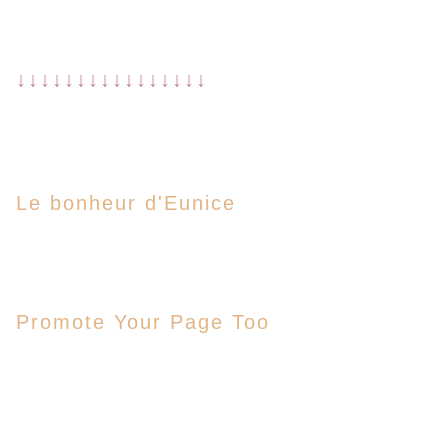
↓↓↓↓↓↓↓↓↓↓↓↓↓↓↓↓
Le bonheur d'Eunice
Promote Your Page Too