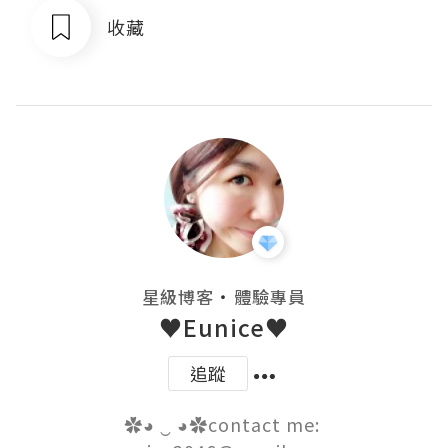
收藏
・
星級博客
體驗專員
♥Eunice♥
追蹤
✿◕ ‿ ◕✿contact me: 