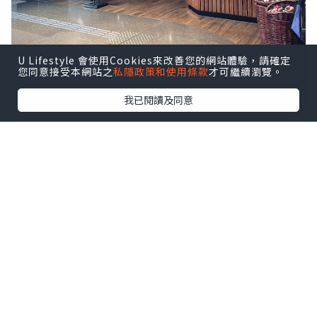
U Lifestyle 會使用Cookies來改善您的網站體驗，請確定
您同意接受本網站之
私隱政策和使用條款
才可繼續瀏覽。
我已閱讀及同意
八月逢星期四約 18:30–21:30於啟德
AIRSIDE 分店舉行 Live Music 現場音樂
表演，氣氛更熱鬧，
點擊圖片放大
這晚還有客席調酒師助興，以匠心手藝呈