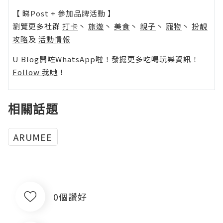
【 睇Post + 參加品牌活動 】
瀏覽更多社群
打卡
丶
旅遊
丶
美食
丶
親子
丶
寵物
丶
扮靚
攻略
及
活動情報
U Blog開咗WhatsApp啦！發掘更多吃喝玩樂資訊！
Follow 我哋
！
相關話題
ARUMEE
0個讚好