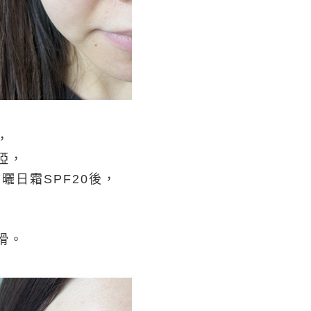
，
啞，
曬日霜SPF20後，
滑。