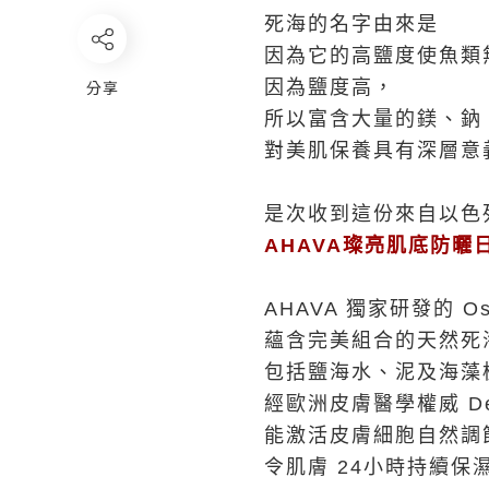
死海的名字由來是
因為它的高鹽度使魚類
分享
因為鹽度高，
所以富含大量的鎂、鈉
對美肌保養具有深層意
是次收到這份來自以色列
AHAVA璨亮肌底防曬日
AHAVA 獨家研發的 O
蘊含完美組合的天然死
包括鹽海水、泥及海藻
經歐洲皮膚醫學權威 De
能激活皮膚細胞自然調
令肌膚 24小時持續保