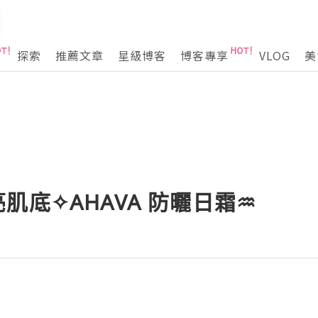
探索
推薦文章
星級博客
博客專享
VLOG
美
肌底✧AHAVA 防曬日霜♒