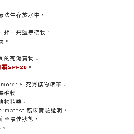
無法生存於水中，
、鉀、鈣鹽等礦物，
義。
的死海寶物 -
霜SPF20
。
smoter™ 死海礦物精華 -
海礦物
植物精華，
rmatest 臨床實驗證明，
節至最佳狀態，
濕。