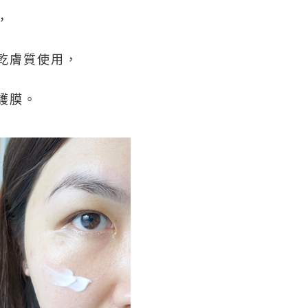
，
乾膚質使用
，
護膜。