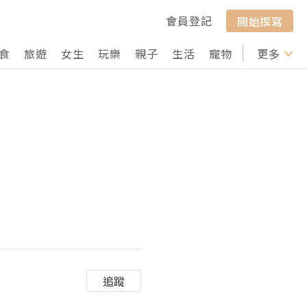
會員登記
開始撰寫
食
旅遊
女生
玩樂
親子
生活
寵物
行山
更多
打卡
追蹤