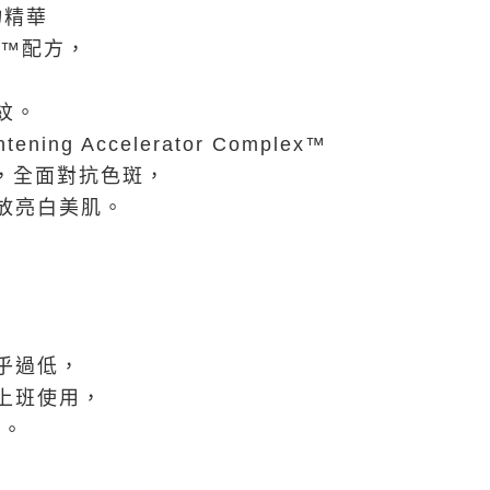
物精華
ex™配方，
紋。
ning Accelerator Complex™
ex™，全面對抗色斑，
放亮白美肌。
乎過低，
上班使用，
L。